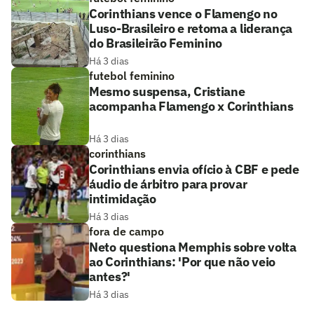
Corinthians vence o Flamengo no
Luso-Brasileiro e retoma a liderança
do Brasileirão Feminino
Há 3 dias
futebol feminino
Mesmo suspensa, Cristiane
acompanha Flamengo x Corinthians
Há 3 dias
corinthians
Corinthians envia ofício à CBF e pede
áudio de árbitro para provar
intimidação
Há 3 dias
fora de campo
Neto questiona Memphis sobre volta
ao Corinthians: 'Por que não veio
antes?'
Há 3 dias