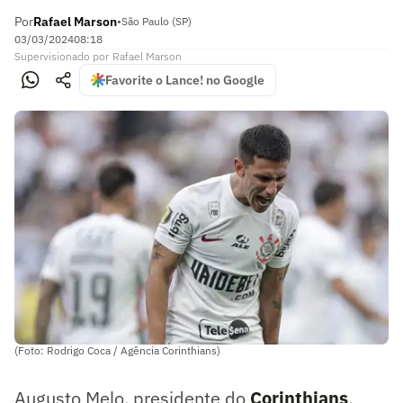
Por
Rafael Marson
•
São Paulo (SP)
03/03/2024
08:18
Supervisionado
por
Rafael Marson
Favorite o Lance! no Google
(Foto: Rodrigo Coca / Agência Corinthians)
Augusto Melo, presidente do
Corinthians
,