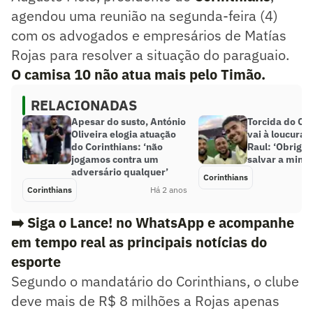
agendou uma reunião na segunda-feira (4)
com os advogados e empresários de Matías
Rojas para resolver a situação do paraguaio.
O camisa 10 não atua mais pelo Timão.
RELACIONADAS
Apesar do susto, António
Torcida do Cor
Oliveira elogia atuação
vai à loucura
do Corinthians: ‘não
Raul: ‘Obriga
jogamos contra um
salvar a minha
adversário qualquer’
Corinthians
Corinthians
Há 2 anos
➡️ Siga o Lance! no WhatsApp e acompanhe
em tempo real as principais notícias do
esporte
Segundo o mandatário do Corinthians, o clube
deve mais de R$ 8 milhões a Rojas apenas