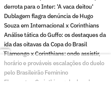
derrota para o Inter: 'A vaca deitou'
Dublagem flagra denúncia de Hugo
Souza em Internacional x Corinthians
Análise tática do Guffo: os destaques da
ida das oitavas da Copa do Brasil
Flamengo x Corinthians: onde assistir,
horário e prováveis escalações do duelo
pelo Brasileirão Feminino
Flamengo x Corinthians: duelo coloca
vaga no mata-mata e liderança em jogo
no Brasileirão Feminino
Neto aponta culpado em derrota do