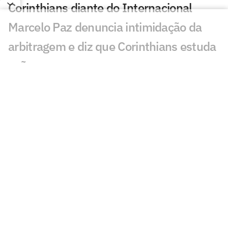
Corinthians diante do Internacional
Marcelo Paz denuncia intimidação da
arbitragem e diz que Corinthians estuda
ação
Hugo Souza vira alvo em Internacional x
Corinthians: 'Bizarro'
Lingard vira assunto em derrota do
Corinthians: 'Não precisava'
Torcedores mandam recado a Fernando
Diniz após Internacional x Corinthians
Dê suas notas: avalie as atuações em
Internacional x Corinthians