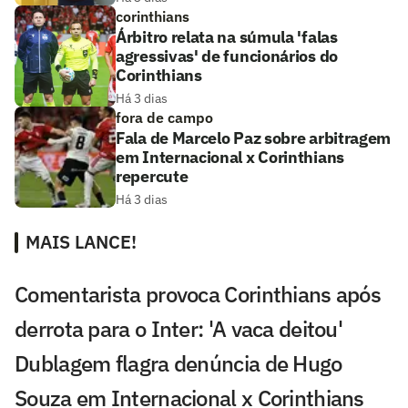
corinthians
Árbitro relata na súmula 'falas
agressivas' de funcionários do
Corinthians
Há 3 dias
fora de campo
Fala de Marcelo Paz sobre arbitragem
em Internacional x Corinthians
repercute
Há 3 dias
MAIS LANCE!
Comentarista provoca Corinthians após
derrota para o Inter: 'A vaca deitou'
Dublagem flagra denúncia de Hugo
Souza em Internacional x Corinthians