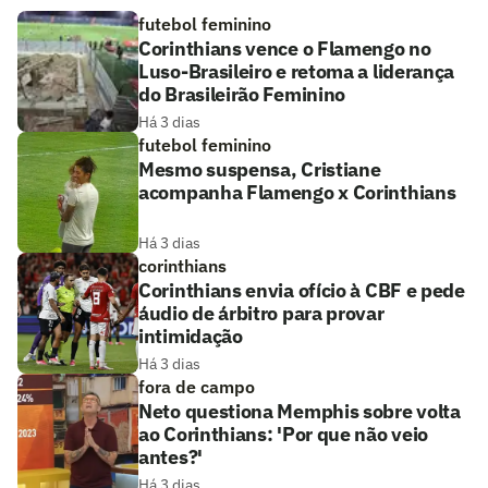
futebol feminino
Corinthians vence o Flamengo no
Luso-Brasileiro e retoma a liderança
do Brasileirão Feminino
Há 3 dias
futebol feminino
Mesmo suspensa, Cristiane
acompanha Flamengo x Corinthians
Há 3 dias
corinthians
Corinthians envia ofício à CBF e pede
áudio de árbitro para provar
intimidação
Há 3 dias
fora de campo
Neto questiona Memphis sobre volta
ao Corinthians: 'Por que não veio
antes?'
Há 3 dias