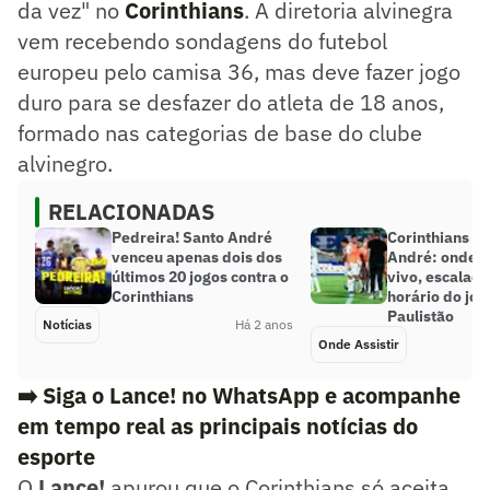
da vez" no
Corinthians
. A diretoria alvinegra
vem recebendo sondagens do futebol
europeu pelo camisa 36, mas deve fazer jogo
duro para se desfazer do atleta de 18 anos,
formado nas categorias de base do clube
alvinegro.
RELACIONADAS
Pedreira! Santo André
Corinthians x 
venceu apenas dois dos
André: onde as
últimos 20 jogos contra o
vivo, escalaçõ
Corinthians
horário do jog
Paulistão
Notícias
Há 2 anos
Onde Assistir
➡️ Siga o Lance! no WhatsApp e acompanhe
em tempo real as principais notícias do
esporte
O
Lance!
apurou que o Corinthians só aceita