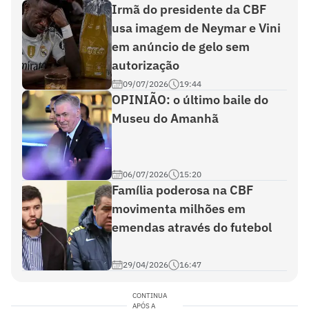
Irmã do presidente da CBF
usa imagem de Neymar e Vini
em anúncio de gelo sem
autorização
09/07/2026
19:44
OPINIÃO: o último baile do
Museu do Amanhã
06/07/2026
15:20
Família poderosa na CBF
movimenta milhões em
emendas através do futebol
29/04/2026
16:47
CONTINUA
APÓS A