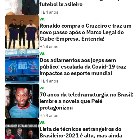
futebol brasileiro
Há 4 anos
va
Ronaldo compra o Cruzeiro e traz um
novo passo após o Marco Legal do
Clube-Empresa. Entenda!
Há 4 anos
va
Dos adiamentos aos jogos sem
público: escalada da Covid-19 traz
impactos ao esporte mundial
Há 4 anos
va
70 anos da teledramaturgia no Brasil:
lembre a novela que Pelé
protagonizou
Há 4 anos
va
Lista de técnicos estrangeiros do
Brasileiro-2021 é alta, mas ainda