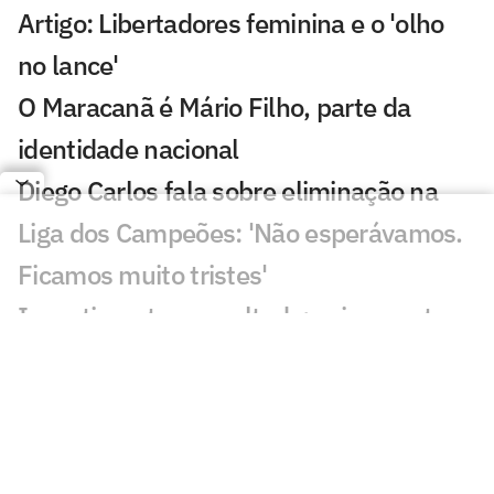
Artigo: Libertadores feminina e o 'olho
no lance'
O Maracanã é Mário Filho, parte da
identidade nacional
Diego Carlos fala sobre eliminação na
Liga dos Campeões: 'Não esperávamos.
Ficamos muito tristes'
Investimento x resultado: veja quanto
custou cada ponto do seu clube no
Brasileirão 2020
Alto risco x elevar receita: modelo de
transmissão do Carioca 2021 divide