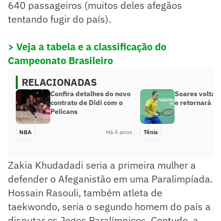
640 passageiros (muitos deles afegãos
tentando fugir do país).
> Veja a tabela e a classificação do
Campeonato Brasileiro
RELACIONADAS
Confira detalhes do novo
Soares volta a
contrato de Didi com o
e retornará n
Pelicans
NBA
Há 4 anos
Tênis
Zakia Khudadadi seria a primeira mulher a
defender o Afeganistão em uma Paralimpíada.
Hossain Rasouli, também atleta de
taekwondo, seria o segundo homem do país a
disputar os Jogos Paralímpicos. Contudo, a