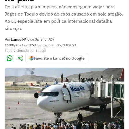
Dois atletas paralímpicos não conseguem viajar para
Jogos de Tóquio devido ao caos causado em solo afegão.
Ao L!, especialista em política internacional detalha
situação
Por
Lance!
•
Rio de Janeiro (RJ)
16/08/2021
22:07
•
Atualizado em
17/08/2021
Supervisionado
por
Lance!
Favorite o Lance! no Google