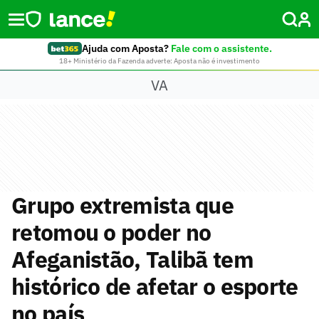
Ajuda com Aposta?
Fale com o assistente.
18+ Ministério da Fazenda adverte: Aposta não é investimento
VA
Grupo extremista que
retomou o poder no
Afeganistão, Talibã tem
histórico de afetar o esporte
no país