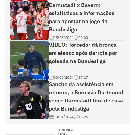
Darmstadt x Bayern:
estatísticas e informações
para apostar no jogo da
Bundesliga
15/03/2024
09:00
VÍDEO: Torcedor dá bronca
em elenco após derrota por
goleada na Bundesliga
03/03/2024
17:17
Sancho dá assistência em
retorno, e Borussia Dortmund
vence Darmstadt fora de casa
pela Bundesliga
13/01/2024
16:26
CONTINUA
APÓS A