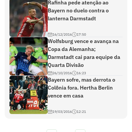
Rafinha pede atenção ao
Bayern no duelo contra o
lanterna Darmstadt
16/12/2016
17:50
Wolfsburg vence e avança na
Copa da Alemanha;
Darmstadt cai para equipe da
Quarta Divisão
26/10/2016
16:23
Bayern sofre, mas derrota o
Colônia fora. Hertha Berlin
vence em casa
19/03/2016
12:21