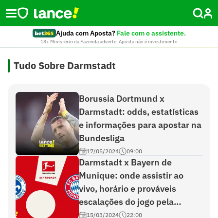
Ajuda com Aposta?
Fale com o assistente.
18+ Ministério da Fazenda adverte: Aposta não é investimento
Tudo Sobre Darmstadt
Borussia Dortmund x
Darmstadt: odds, estatísticas
e informações para apostar na
Bundesliga
17/05/2024
09:00
Darmstadt x Bayern de
Munique: onde assistir ao
vivo, horário e prováveis
escalações do jogo pela
Bundesliga
15/03/2024
22:00