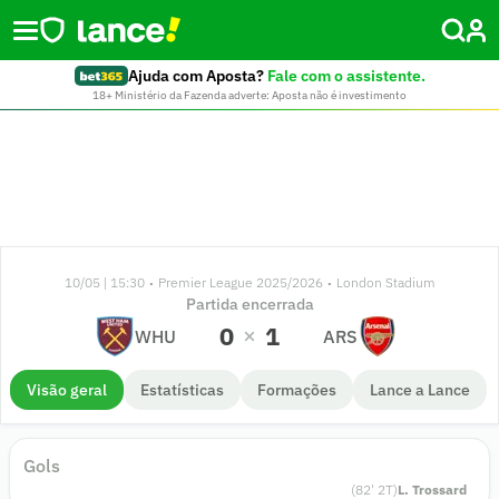
Ajuda com Aposta?
Fale com o assistente.
18+ Ministério da Fazenda adverte: Aposta não é investimento
10/05 | 15:30
Premier League 2025/2026
London Stadium
•
•
Partida encerrada
0
1
WHU
ARS
Visão geral
Estatísticas
Formações
Lance a Lance
Gols
(
82
'
2
T)
L. Trossard