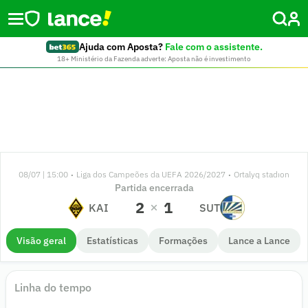
Ajuda com Aposta?
Fale com o assistente.
18+ Ministério da Fazenda adverte: Aposta não é investimento
08/07 | 15:00
Liga dos Campeões da UEFA 2026/2027
Ortalyq stadıon
•
•
Partida encerrada
2
1
KAI
SUT
Visão geral
Estatísticas
Formações
Lance a Lance
Linha do tempo