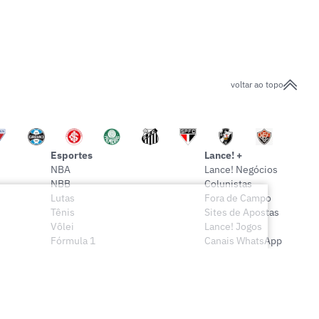
voltar ao topo
Esportes
Lance! +
NBA
Lance! Negócios
NBB
Colunistas
Lutas
Fora de Campo
Tênis
Sites de Apostas
Vôlei
Lance! Jogos
Fórmula 1
Canais WhatsApp
Onde assistir
Sócio Lance!
Mais esportes
Lance! Indica
Vídeos
Conteúdo Exclusivo