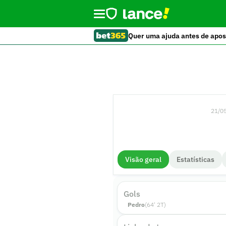
Quer uma ajuda antes de apos
21/05
Visão geral
Estatísticas
Gols
Pedro
(
64
'
2
T)