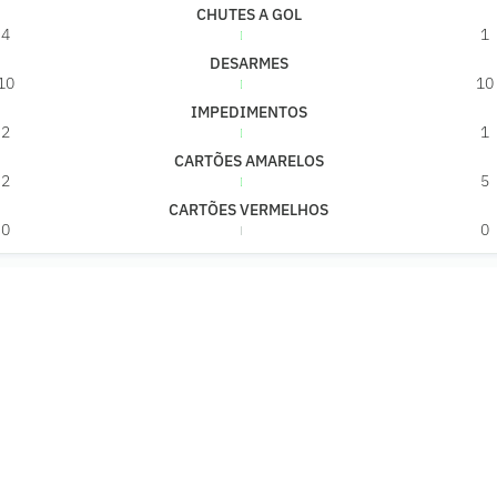
CHUTES A GOL
4
1
DESARMES
10
10
IMPEDIMENTOS
2
1
CARTÕES AMARELOS
2
5
CARTÕES VERMELHOS
0
0