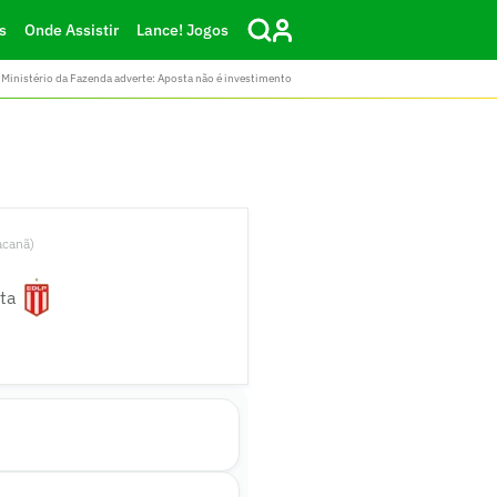
s
Onde Assistir
Lance! Jogos
Ministério da Fazenda adverte: Aposta não é investimento
acanã)
ta