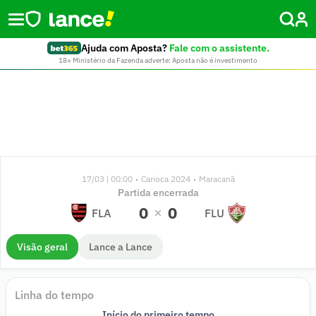
Ajuda com Aposta?
Fale com o assistente.
18+ Ministério da Fazenda adverte: Aposta não é investimento
17/03 | 00:00
Carioca 2024
Maracanã
•
•
Partida encerrada
0
0
FLA
FLU
Visão geral
Lance a Lance
Linha do tempo
34'
33'
29'
22'
17'
25'
24'
32'
31'
30'
29'
27'
27'
26'
18'
12'
40'
32'
0'
Início do primeiro tempo
Início do segundo tempo
Fim de jogo
Intervalo