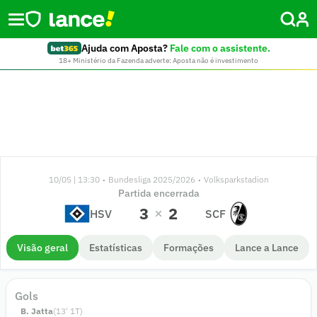
Ajuda com Aposta?
Fale com o assistente.
18+ Ministério da Fazenda adverte: Aposta não é investimento
10/05 | 13:30
Bundesliga 2025/2026
Volksparkstadion
•
•
Partida encerrada
3
2
HSV
SCF
Visão geral
Estatísticas
Formações
Lance a Lance
Gols
B. Jatta
(
13
'
1
T)