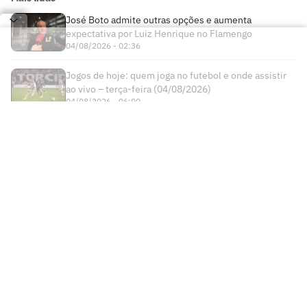
José Boto admite outras opções e aumenta
expectativa por Luiz Henrique no Flamengo
04/08/2026 - 02:36
Jogos de hoje: quem joga no futebol e onde assistir
ao vivo – terça-feira (04/08/2026)
04/08/2026 - 06:00
Times
Futebol Nacional
Atlético Mineiro
Futebol Internacional
Brasileirão Série A
Bahia
Esportes
Libertadores
Copa do Brasil
Botafogo
Lance! +
NBA
Champions League
Copa do Nordeste
Ceará
Institucional
Lance! Negócios
NBB