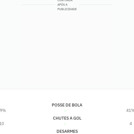
CONTINUA
APÓS A
PUBLICIDADE
POSSE DE BOLA
59%
41
CHUTES A GOL
10
4
DESARMES