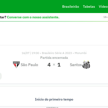
Brasileirão
Tabelas
Vídeo
tar?
Converse com o nosso assistente.
18+ 
16/07 | 19:00
Brasileiro Série A 2023
Morumbi
•
•
Partida encerrada
4
1
São Paulo
Santos
47'
43'
36'
34'
32'
25'
25'
25'
45'
39'
38'
29'
24'
19'
0'
Início do primeiro tempo
Início do segundo tempo
Fim do primeiro tempo
Fim de jogo
GOOOOL!
GOOOOL!
GOOOOL!
GOOL!
GOOL!