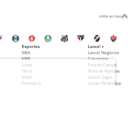
voltar ao topo
Esportes
Lance! +
NBA
Lance! Negócios
NBB
Colunistas
Lutas
Fora de Campo
Tênis
Sites de Apostas
Vôlei
Lance! Jogos
Fórmula 1
Canais WhatsApp
Onde assistir
Sócio Lance!
Mais esportes
Lance! Indica
Vídeos
Conteúdo Exclusivo