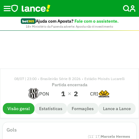
Ajuda com Aposta?
Fale com o assistente.
18+ Ministério da Fazenda adverte: Aposta não é investimento
08/07 | 23:00
Brasileirão Série B 2026
Estádio Moisés Lucarelli
•
•
Partida encerrada
1
2
PON
CRI
Visão geral
Estatísticas
Formações
Lance a Lance
Gols
(
11
'
1
T)
Marcelo Hermes