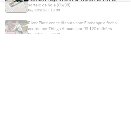
sorteio de hoje (06/08)
06/08/2026 - 18:00
River Plate vence disputa com Flamengo e fecha
acordo por Thiago Almada por R$ 120 milhões
06/08/2026 - 09:30
Times
Futebol Nacional
Atlético Mineiro
Futebol Internacional
Brasileirão Série A
Bahia
Esportes
Libertadores
Copa do Brasil
Botafogo
Lance! +
NBA
Champions League
Copa do Nordeste
Ceará
Institucional
Lance! Negócios
NBB
Premier League
Futebol Feminino