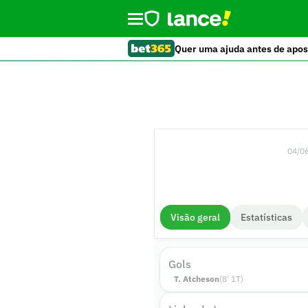
Quer uma ajuda antes de apos
04/06
Visão geral
Estatísticas
Gols
T. Atcheson
(
8
'
1
T)