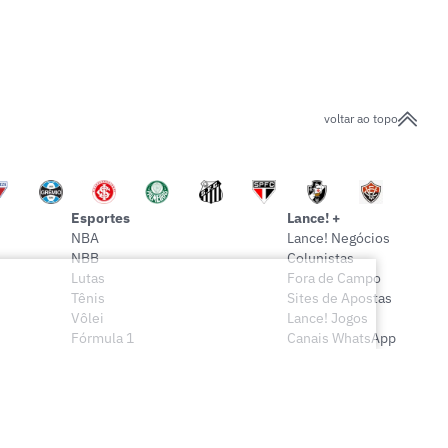
voltar ao topo
Esportes
Lance! +
NBA
Lance! Negócios
NBB
Colunistas
Lutas
Fora de Campo
Tênis
Sites de Apostas
Vôlei
Lance! Jogos
Fórmula 1
Canais WhatsApp
Onde assistir
Sócio Lance!
Mais esportes
Lance! Indica
Vídeos
Conteúdo Exclusivo