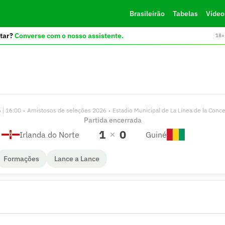
Brasileirão
Tabelas
Vídeo
tar?
Converse com o nosso assistente.
18+ 
 | 16:00
Amistosos de seleções 2026
Estadio Municipal de La Línea de la Conc
•
•
Partida encerrada
1
0
Irlanda do Norte
Guiné
Formações
Lance a Lance