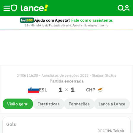
Ajuda com Aposta?
Fale com o assistente.
18+ Ministério da Fazenda adverte: Aposta não é investimento
04/06 | 16:00
Amistosos de seleções 2026
Stadion Stožice
•
•
Partida encerrada
1
1
ESL
CHP
Visão geral
Estatísticas
Formações
Lance a Lance
Gols
(
6
'
1
T)
M. Tzionis