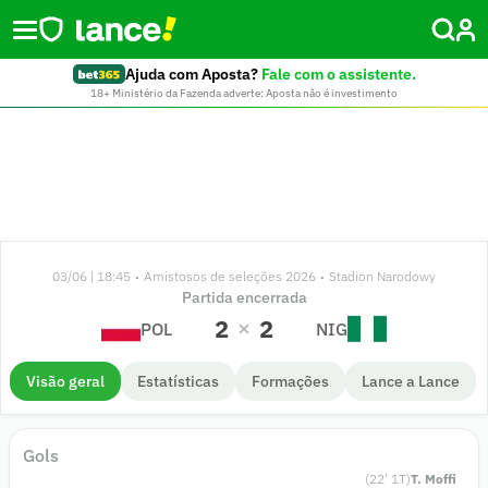
Ajuda com Aposta?
Fale com o assistente.
18+ Ministério da Fazenda adverte: Aposta não é investimento
03/06 | 18:45
Amistosos de seleções 2026
Stadion Narodowy
•
•
Partida encerrada
2
2
POL
NIG
Visão geral
Estatísticas
Formações
Lance a Lance
Gols
(
22
'
1
T)
T. Moffi