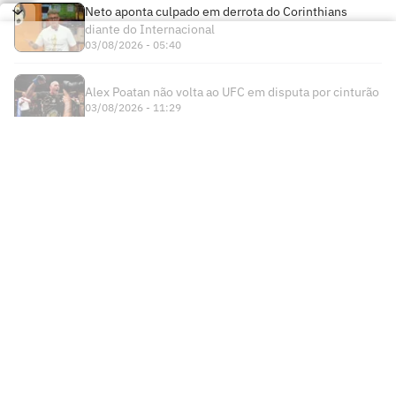
Neto aponta culpado em derrota do Corinthians
diante do Internacional
03/08/2026 - 05:40
Alex Poatan não volta ao UFC em disputa por cinturão
03/08/2026 - 11:29
Times
Futebol Nacional
Atlético Mineiro
Futebol Internacional
Brasileirão Série A
Bahia
Esportes
Libertadores
Copa do Brasil
Botafogo
Lance! +
NBA
Champions League
Copa do Nordeste
Ceará
Institucional
Lance! Negócios
NBB
Premier League
Futebol Feminino