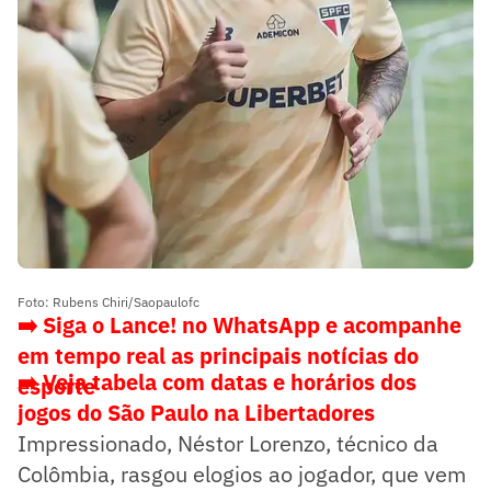
Foto: Rubens Chiri/Saopaulofc
➡️ Siga o Lance! no WhatsApp e acompanhe
em tempo real as principais notícias do
➡️ Veja tabela com datas e horários dos
esporte
jogos do São Paulo na Libertadores
Impressionado, Néstor Lorenzo, técnico da
Colômbia, rasgou elogios ao jogador, que vem