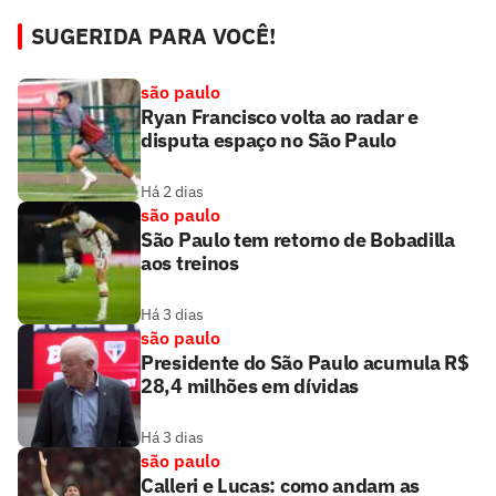
SUGERIDA PARA VOCÊ!
são paulo
Ryan Francisco volta ao radar e
disputa espaço no São Paulo
Há 2 dias
são paulo
São Paulo tem retorno de Bobadilla
aos treinos
Há 3 dias
são paulo
Presidente do São Paulo acumula R$
28,4 milhões em dívidas
Há 3 dias
são paulo
Calleri e Lucas: como andam as