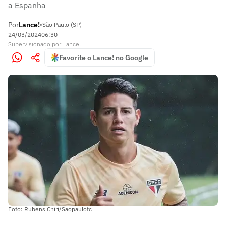
a Espanha
Por
Lance!
•
São Paulo (SP)
24/03/2024
06:30
Supervisionado
por
Lance!
Favorite o Lance! no Google
Foto: Rubens Chiri/Saopaulofc