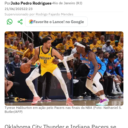
Por
João Pedro Rodrigues
•
Rio de Janeiro (RJ)
21/06/2025
22:23
Supervisionado
por
Rodrigo Fajardo Mendes
Favorite o Lance! no Google
Tyrese Haliburton em ação pelo Pacers nas finais da NBA (Foto: Nathaniel S.
Butler/AFP)
Oklahoma City Thunder e Indiana Pacers se