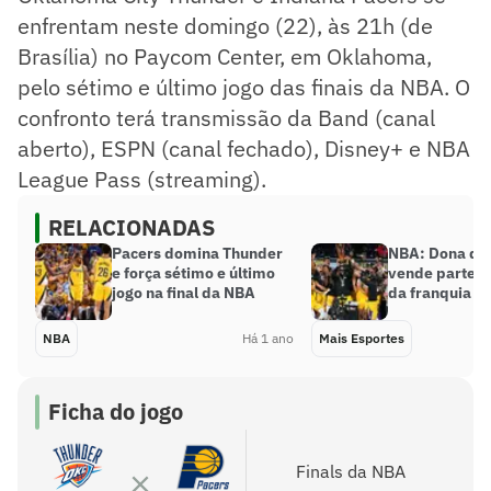
enfrentam neste domingo (22), às 21h (de
Brasília) no Paycom Center, em Oklahoma,
pelo sétimo e último jogo das finais da NBA. O
confronto terá transmissão da Band (canal
aberto), ESPN (canal fechado), Disney+ e NBA
League Pass (streaming).
RELACIONADAS
Pacers domina Thunder
NBA: Dona do
e força sétimo e último
vende parte m
jogo na final da NBA
da franquia
NBA
Há 1 ano
Mais Esportes
Ficha do jogo
Finals da NBA