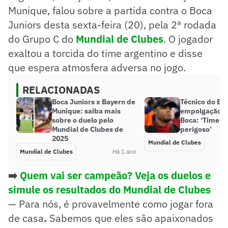
Munique, falou sobre a partida contra o Boca
Juniors desta sexta-feira (20), pela 2ª rodada
do Grupo C do
Mundial de Clubes
. O jogador
exaltou a torcida do time argentino e disse
que espera atmosfera adversa no jogo.
RELACIONADAS
Boca Juniors x Bayern de
Técnico do Bay
Munique: saiba mais
empolgação co
sobre o duelo pelo
Boca: ‘Time m
Mundial de Clubes de
perigoso’
2025
Mundial de Clubes
Mundial de Clubes
Há 1 ano
➡️
Quem vai ser campeão? Veja os duelos e
simule os resultados do Mundial de Clubes
— Para nós, é provavelmente como jogar fora
de casa
.
Sabemos que eles são apaixonados