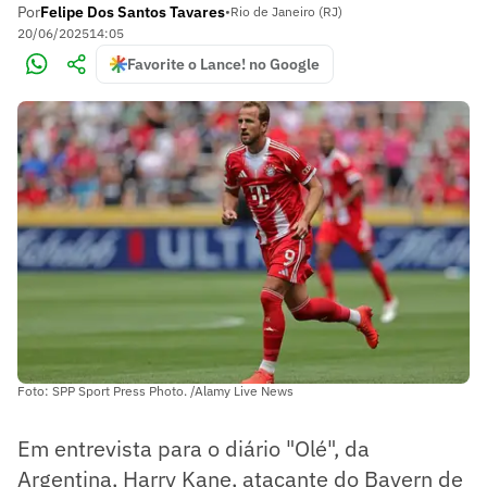
Por
Felipe Dos Santos Tavares
•
Rio de Janeiro (RJ)
20/06/2025
14:05
Favorite o Lance! no Google
Foto: SPP Sport Press Photo. /Alamy Live News
Em entrevista para o diário "Olé", da
Argentina, Harry Kane, atacante do Bayern de