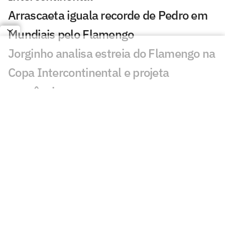
Arrascaeta iguala recorde de Pedro em
Mundiais pelo Flamengo
Jorginho analisa estreia do Flamengo na
Copa Intercontinental e projeta
sequência
Bruno Henrique analisa confronto com
Cruz Azul e projeta próximo jogo:
'Mundial sempre é difícil'
Jogadores do Flamengo estão
pendurados na Copa Intercontinental?
Entenda regulamento