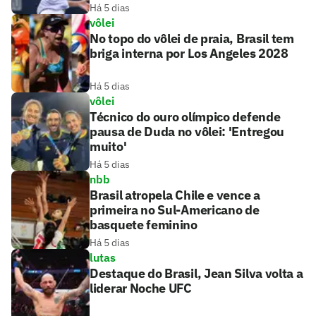
Há 5 dias
vôlei
No topo do vôlei de praia, Brasil tem
briga interna por Los Angeles 2028
Há 5 dias
vôlei
Técnico do ouro olímpico defende
pausa de Duda no vôlei: 'Entregou
muito'
Há 5 dias
nbb
Brasil atropela Chile e vence a
primeira no Sul-Americano de
basquete feminino
Há 5 dias
lutas
Destaque do Brasil, Jean Silva volta a
liderar Noche UFC