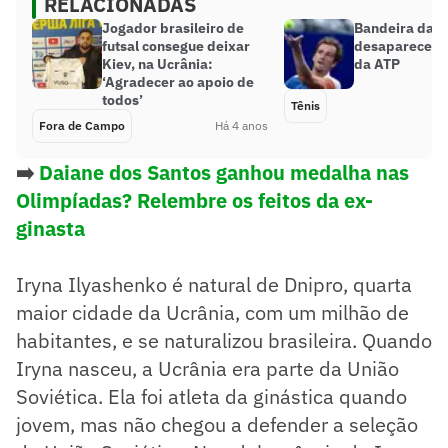
RELACIONADAS
Jogador brasileiro de
Bandeira da R
futsal consegue deixar
desaparece de
Kiev, na Ucrânia:
da ATP
‘Agradecer ao apoio de
todos’
Tênis
Fora de Campo
Há 4 anos
➡️
Daiane dos Santos ganhou medalha nas
Olimpíadas? Relembre os feitos da ex-
ginasta
Iryna Ilyashenko é natural de Dnipro, quarta
maior cidade da Ucrânia, com um milhão de
habitantes, e se naturalizou brasileira. Quando
Iryna nasceu, a Ucrânia era parte da União
Soviética. Ela foi atleta da ginástica quando
jovem, mas não chegou a defender a seleção