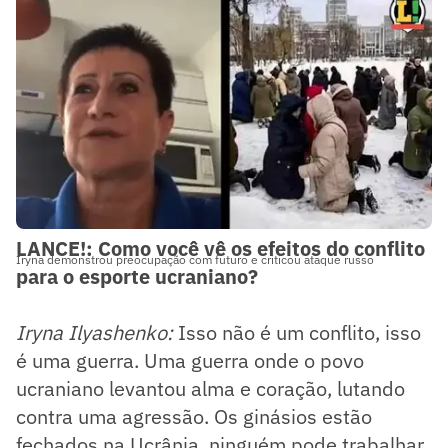
LANCE!: Como você vê os efeitos do conflito
Iryna demonstrou preocupação com futuro e criticou ataque russo
para o esporte ucraniano?
Iryna Ilyashenko:
Isso não é um conflito, isso
é uma guerra. Uma guerra onde o povo
ucraniano levantou alma e coração, lutando
contra uma agressão. Os ginásios estão
fechados na Ucrânia, ninguém pode trabalhar.