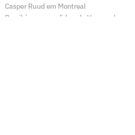
Casper Ruud em Montreal
Brasil é surpreendido pela Venezuela e
deixa escapar vaga na AmeriCup
feminina
Exclusivo: pai de Bortoleto revela
bastidores de dupla na Audi e futuro na
F1
O resgate da primeira medalha
paralímpica do Brasil, 50 anos depois
Minas apresenta novo técnico e
confirma três reforços para a temporada
Gabi Guimarães é apontada como