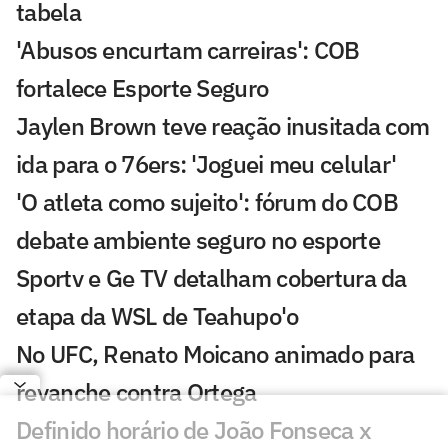
tabela
'Abusos encurtam carreiras': COB
fortalece Esporte Seguro
Jaylen Brown teve reação inusitada com
ida para o 76ers: 'Joguei meu celular'
'O atleta como sujeito': fórum do COB
debate ambiente seguro no esporte
Sportv e Ge TV detalham cobertura da
etapa da WSL de Teahupo'o
No UFC, Renato Moicano animado para
revanche contra Ortega
Definido horário de João Fonseca x