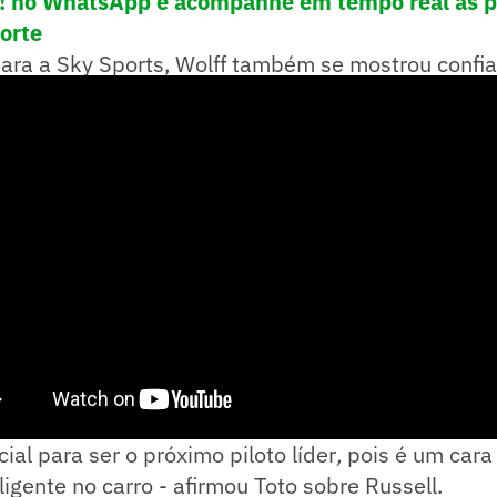
e! no WhatsApp e acompanhe em tempo real as p
porte
para a Sky Sports, Wolff também se mostrou confi
, piloto que veio da academia da Mercedes.
ial para ser o próximo piloto líder
,
pois é um cara 
ligente no carro - afirmou Toto sobre Russell.