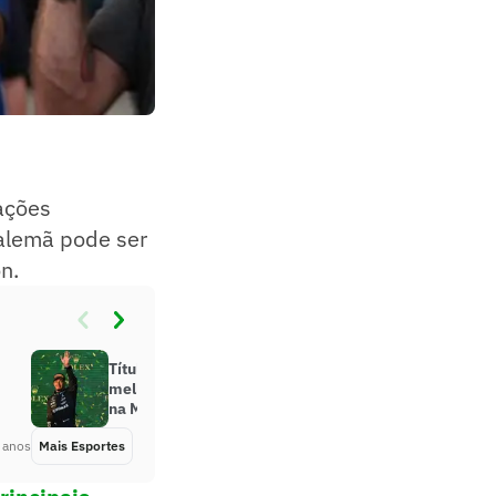
ações
 alemã pode ser
n.
Títulos e recordes, relembre
melhores momentos de Hamilton
na Mercedes
 anos
Mais Esportes
Há 2 anos