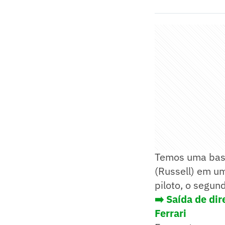
Temos uma base 
(Russell) em um
piloto, o segun
➡️
Saída de dir
Ferrari