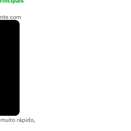
rincipais
ante com
muito rápido,