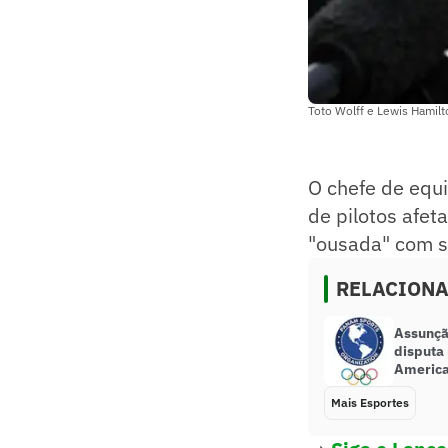
Toto Wolff e Lewis Hamilt
O chefe de equi
de pilotos afe
"ousada" com su
RELACION
Assunçã
disputa
America
Mais Esportes