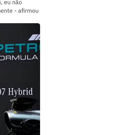
i, eu não
ente - afirmou