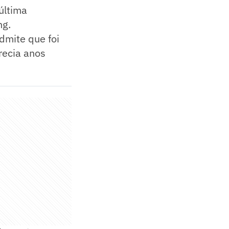
última
ng.
dmite que foi
recia anos