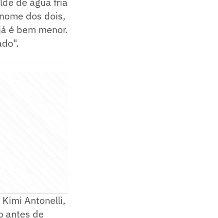
de de água fria
 nome dos dois,
já é bem menor.
ado".
 Kimi Antonelli,
o antes de