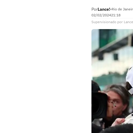
Por
Lance!
•
Rio de Janeir
02/02/2024
21:18
Supervisionado
por
Lance