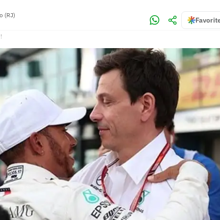
o (RJ)
Favorit
!