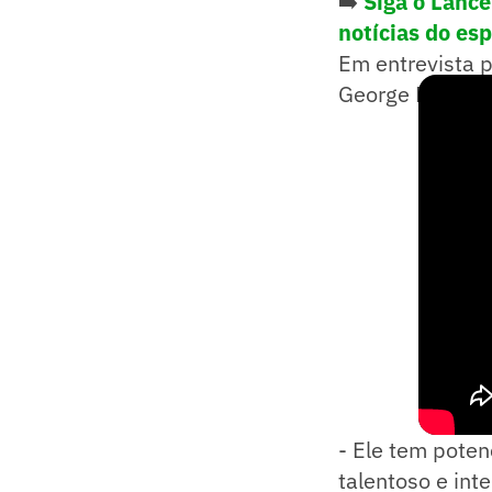
➡️
Siga o Lanc
notícias do es
Em entrevista 
George Russell
- Ele tem potenc
talentoso e inte