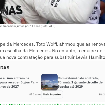
on trabalham juntos por 11 anos (Foto: AFP)
pe da Mercedes, Toto Wolff, afirmou que as renov
tam escolha da Mercedes. No entanto, a equipe de
a nova contratação para substituir Lewis Hamilto
ADAS
o e Lima entram na
Com extensão de contrato,
 para receber Jogos Pan-
Fórmula 1 garante circuito de
nos de 2027
Suzuka até 2029
Há 2 anos
Mais Esportes
Há 2