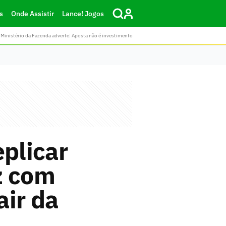
s
Onde Assistir
Lance! Jogos
Ministério da Fazenda adverte: Aposta não é investimento
eplicar
z com
air da