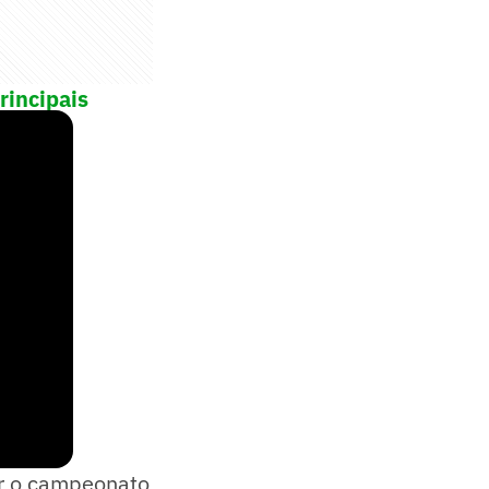
rincipais
er o campeonato