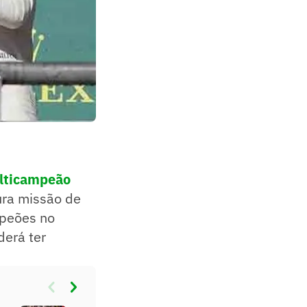
ulticampeão
dura missão de
ampeões no
derá ter