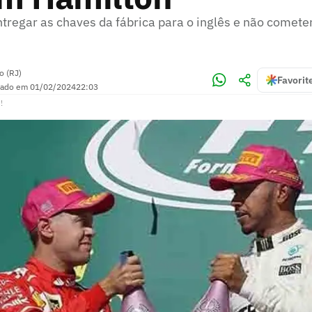
ntregar as chaves da fábrica para o inglês e não comet
o (RJ)
Favorit
zado em
01/02/2024
22:03
!