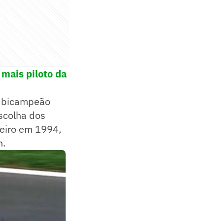
 mais piloto da
o bicampeão
scolha dos
leiro em 1994,
n.