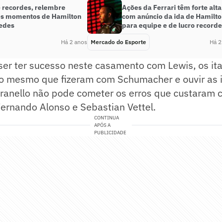
e recordes, relembre
Ações da Ferrari têm forte alta
s momentos de Hamilton
com anúncio da ida de Hamilt
edes
para equipe e de lucro recorde
Há 2 anos
Mercado do Esporte
Há 2
iser ter sucesso neste casamento com Lewis, os ita
o mesmo que fizeram com Schumacher e ouvir as id
ranello não pode cometer os erros que custaram
ernando Alonso e Sebastian Vettel.
CONTINUA
APÓS A
PUBLICIDADE