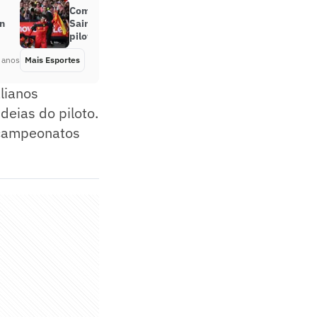
Com a vinda de Hamilton, Carlos
on
Sainz anuncia que não será mais
piloto da Ferrari
 anos
Mais Esportes
Há 2 anos
lianos
eias do piloto.
 campeonatos