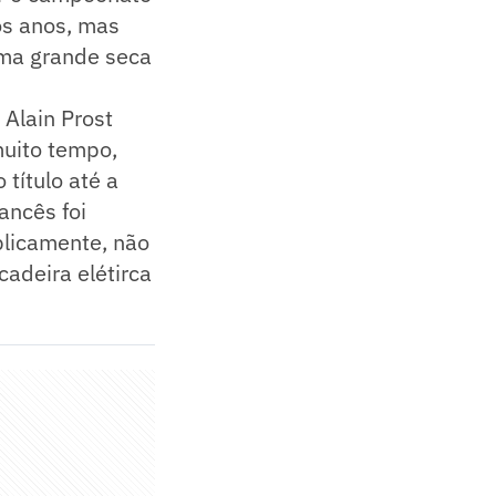
os anos, mas
 uma grande seca
 Alain Prost
muito tempo,
título até a
ancês foi
blicamente, não
cadeira elétirca