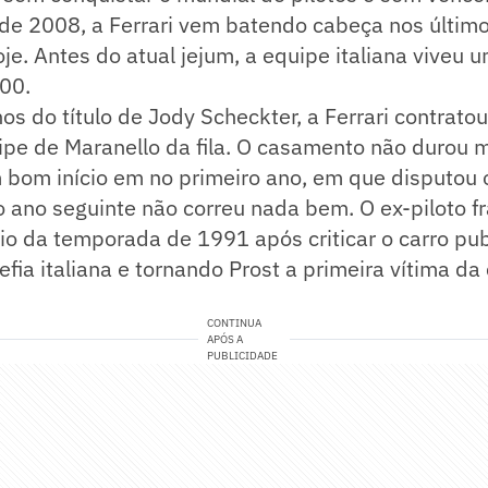
de 2008, a Ferrari vem batendo cabeça nos últim
oje. Antes do atual jejum, a equipe italiana viveu
00.
s do título de Jody Scheckter, a Ferrari contratou
uipe de Maranello da fila. O casamento não durou 
om início em no primeiro ano, em que disputou o 
 o ano seguinte não correu nada bem. O ex-piloto fr
io da temporada de 1991 após criticar o carro pu
fia italiana e tornando Prost a primeira vítima da 
CONTINUA
APÓS A
PUBLICIDADE