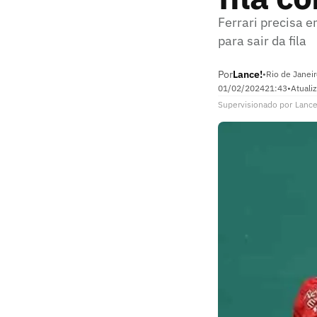
Ferrari precisa e
para sair da fila
Por
Lance!
•
Rio de Janeir
01/02/2024
21:43
•
Atuali
Supervisionado
por
Lance