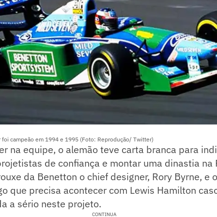
 foi campeão em 1994 e 1995 (Foto: Reprodução/ Twitter)
 na equipe, o alemão teve carta branca para indi
rojetistas de confiança e montar uma dinastia na 
rouxe da Benetton o chief designer, Rory Byrne, e 
o que precisa acontecer com Lewis Hamilton caso 
a a sério neste projeto.
CONTINUA