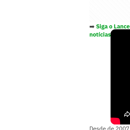
➡️
Siga o Lanc
notícias do es
Desde de 2007 