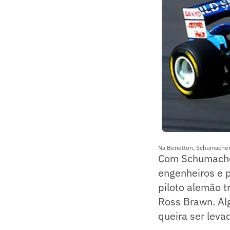
Na Benetton, Schumacher
Com Schumacher
engenheiros e p
piloto alemão t
Ross Brawn. Alg
queira ser levad