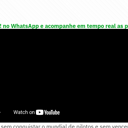
e! no WhatsApp e acompanhe em tempo real as p
porte
sem conquistar o mundial de pilotos e sem venc