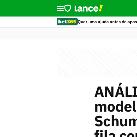
Quer uma ajuda antes de apos
ANÁLIS
modelo
Schuma
fila c