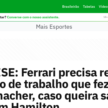
Brasileirão
Tabelas
Vídeo
tar?
Converse com o nosso assistente.
18+ 
Mais Esportes
E: Ferrari precisa r
 de trabalho que fe
cher, caso queira s
om Hamilton