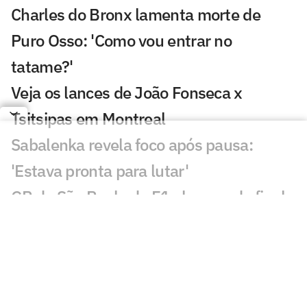
Charles do Bronx lamenta morte de
Puro Osso: 'Como vou entrar no
tatame?'
Veja os lances de João Fonseca x
Tsitsipas em Montreal
Sabalenka revela foco após pausa:
'Estava pronta para lutar'
GP de São Paulo de F1 abre venda final
de ingressos para Interlagos
Bortoleto recebe apoio de Verstappen
após crítica à F1 2026
Estreia de João Fonseca em Montreal: