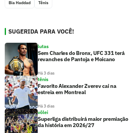
Bia Haddad
Tênis
SUGERIDA PARA VOCÊ!
lutas
Sem Charles do Bronx, UFC 331 terá
revanches de Pantoja e Moicano
Há 3 dias
tênis
Favorito Alexander Zverev cai na
estreia em Montreal
Há 3 dias
vôlei
Superliga distribuirá maior premiação
da história em 2026/27