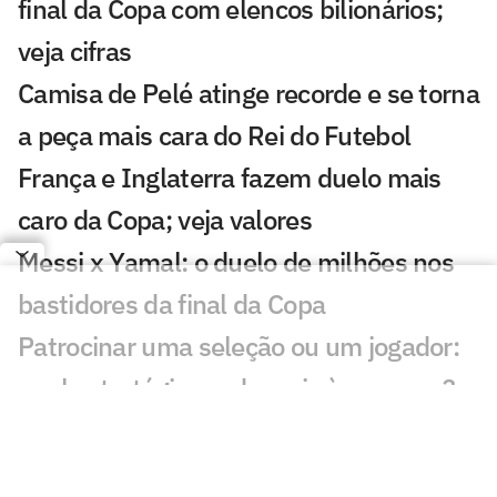
final da Copa com elencos bilionários;
veja cifras
Camisa de Pelé atinge recorde e se torna
a peça mais cara do Rei do Futebol
França e Inglaterra fazem duelo mais
caro da Copa; veja valores
Messi x Yamal: o duelo de milhões nos
bastidores da final da Copa
Patrocinar uma seleção ou um jogador:
qual estratégia rende mais às marcas?
Disputa de terceiro lugar da Copa do
Mundo tem premiação? Veja regra