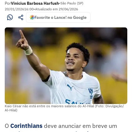
Por
Vinicius Barbosa Harfush
•
São Paulo (SP)
20/01/2026
16:00
•
Atualizado em
29/06/2026
Favorite o Lance! no Google
Kaio César não está entre os maiores salários do Al-Hilal (Foto: Divulgação/
Al-Hilal)
O
Corinthians
deve anunciar em breve um