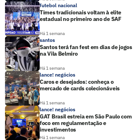
futebol nacional
Times tradicionais voltam à elite
estadual no primeiro ano de SAF
Há 1 semana
santos
Santos terá fan fest em dias de jogos
na Vila Belmiro
Há 1 semana
lance! negócios
Caros e desejados: conheça o
mercado de cards colecionáveis
Há 1 semana
lance! negócios
GAT Brasil estreia em São Paulo com
foco em regulamentação e
investimentos
Há 1 semana