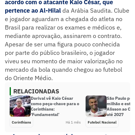
acordo com o atacante Kaio César, que
pertence ao Al-Hilal
da Arábia Saudita. Clube
e jogador aguardam a chegada do atleta no
Brasil para realizar os exames e médicos e,
mediante aprovação, assinarem o contrato.
Apesar de ser uma figura pouco conhecida
por parte do público brasileiro, o jogador
viveu seu momento de maior valorização no
mercado da bola quando chegou ao futebol
do Oriente Médio.
RELACIONADAS
Dorival vê Kaio César
São Paulo ped
como peça-chave para o
milhão e estu
Corinthians:
Alisson ao Cor
‘Fundamental’
até 2027
Corinthians
Há 1 mês
Futebol Nacional