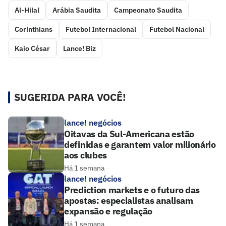
Al-Hilal
Arábia Saudita
Campeonato Saudita
Corinthians
Futebol Internacional
Futebol Nacional
Kaio César
Lance! Biz
SUGERIDA PARA VOCÊ!
lance! negócios
Oitavas da Sul-Americana estão
definidas e garantem valor milionário
aos clubes
Há 1 semana
lance! negócios
Prediction markets e o futuro das
apostas: especialistas analisam
expansão e regulação
Há 1 semana