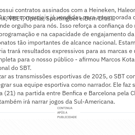
ossui contratos assinados com a Heineken, Haleon
0 cotas comerciais já vendidas para a temporada 
k, VBET, Opella, Sportingbet e Bem Brasil.
nde orgulho para nós. Isso reforça a confiança d
 programação e na capacidade de engajamento da
natos tão importantes de alcance nacional. Estam
ia trará resultados expressivos para as marcas e
pleta para o nosso público - afirmou Marcos Kotait
onal do SBT.
zar as transmissões esportivas de 2025, o SBT co
tegrar sua equipe esportiva como narrador. Ele faz 
ra (21) na partida entre Benfica e Barcelona pela
 também irá narrar jogos da Sul-Americana.
CONTINUA
APÓS A
PUBLICIDADE