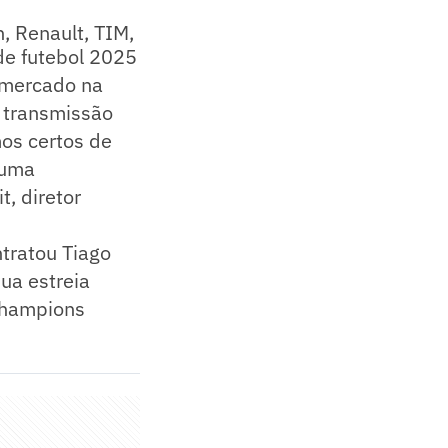
, Renault, TIM,
de futebol 2025
o mercado na
 transmissão
os certos de
 uma
, diretor
ntratou Tiago
sua estreia
 Champions