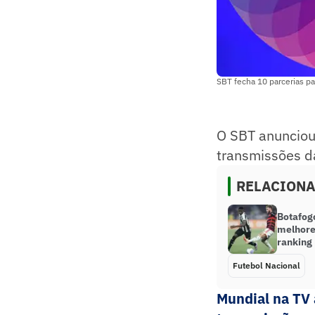
SBT fecha 10 parcerias p
O SBT anunciou
transmissões 
RELACION
Botafog
melhore
ranking
Futebol Nacional
Mundial na TV 