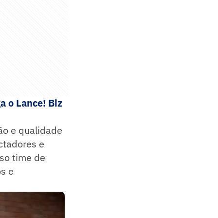
a o Lance! Biz
ão e qualidade
ctadores e
so time de
s e