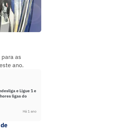
 para as
este ano.
desliga e Ligue 1 e
lhores ligas do
Há 1 ano
 de