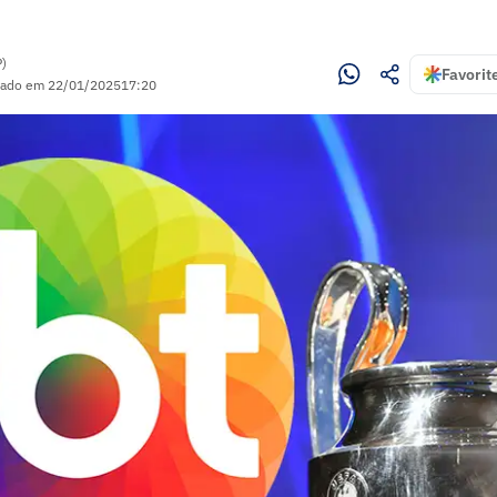
P)
Favorit
zado em
22/01/2025
17:20