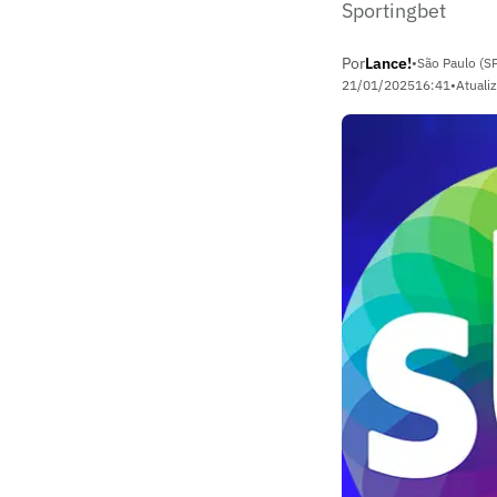
Sportingbet
Por
Lance!
•
São Paulo (S
21/01/2025
16:41
•
Atuali