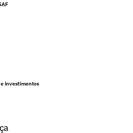
 SAF
 e investimentos
nça