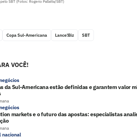
 pelo SBT (Fotos: Rogerio Pallatta/SBT)
Copa Sul-Americana
Lance!Biz
SBT
RA VOCÊ!
 negócios
s da Sul-Americana estão definidas e garantem valor mi
s
mana
 negócios
tion markets e o futuro das apostas: especialistas ana
ação
mana
l nacional