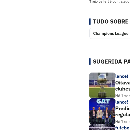
Tiago Leifert é contratado
TUDO SOBRE
Champions League
SUGERIDA PA
lance!
Oitava
clube
Há 1 se
lance!
Predic
regul
Há 1 se
futebo