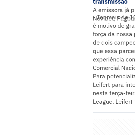
transmissão
A emissora já p
- Ter mais de 1
Novibet, Pagban
é motivo de gra
força da nossa
de dois campeo
que essa parcer
experiência com
Comercial Naci
Para potenciali
Leifert para in
nesta terça-fei
League. Leifert