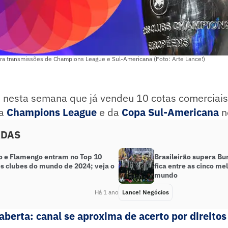
ara transmissões de Champions League e Sul-Americana (Foto: Arte Lance!)
 nesta semana que já vendeu 10 cotas comerciais
da
Champions League
e da
Copa Sul-Americana
n
ADAS
o e Flamengo entram no Top 10
Brasileirão supera Bun
s clubes do mundo de 2024; veja o
fica entre as cinco me
mundo
Há 1 ano
Lance! Negócios
aberta: canal se aproxima de acerto por direitos