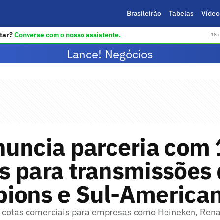
Brasileirão
Tabelas
Vídeo
tar?
Converse com o nosso assistente.
18+ 
Lance! Negócios
nuncia parceria com 
s para transmissões
ions e Sul-America
cotas comerciais para empresas como Heineken, Renau