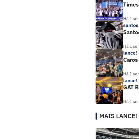
Times 
Há 1 se
santos
Santos
Há 1 se
lance!
Caros 
Há 1 se
lance!
GAT B
Há 1 se
MAIS LANCE!