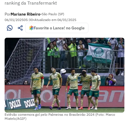
ranking da Transfermarkt
Por
Mariane Ribeiro
•
São Paulo (SP)
06/01/2025
05:30
•
Atualizado em
06/01/2025
Favorite o Lance! no Google
Estêvão comemora gol pelo Palmeiras no Brasileirão 2024 (Foto: Marco
Miatelo/AGIF)