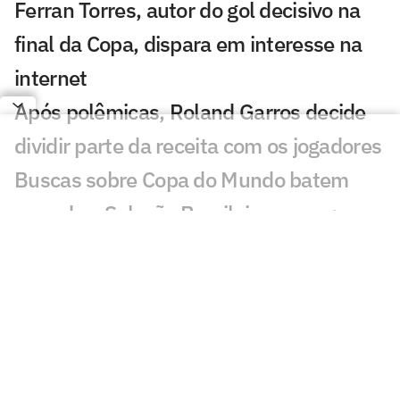
Ferran Torres, autor do gol decisivo na
final da Copa, dispara em interesse na
internet
Após polêmicas, Roland Garros decide
dividir parte da receita com os jogadores
Buscas sobre Copa do Mundo batem
recorde e Seleção Brasileira cresce;
entenda
Champions League terá jogos
transmitidos de graça; entenda
Flamengo aprova novo patrocinador no
uniforme