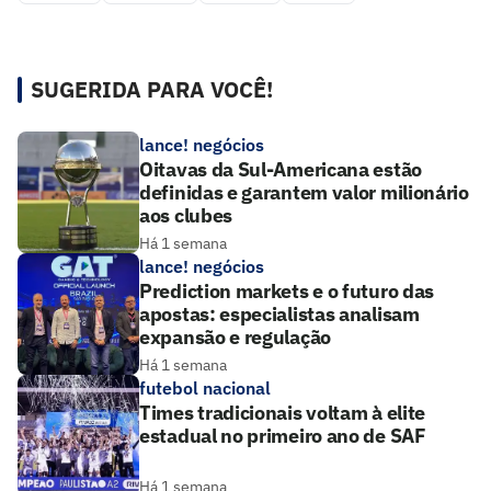
SUGERIDA PARA VOCÊ!
lance! negócios
Oitavas da Sul-Americana estão
definidas e garantem valor milionário
aos clubes
Há 1 semana
lance! negócios
Prediction markets e o futuro das
apostas: especialistas analisam
expansão e regulação
Há 1 semana
futebol nacional
Times tradicionais voltam à elite
estadual no primeiro ano de SAF
Há 1 semana