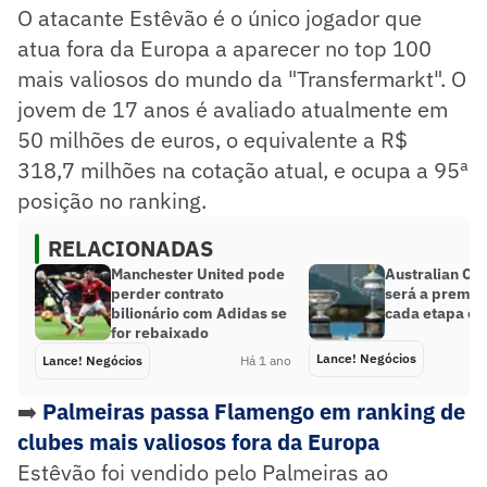
O atacante Estêvão é o único jogador que
atua fora da Europa a aparecer no top 100
mais valiosos do mundo da "Transfermarkt". O
jovem de 17 anos é avaliado atualmente em
50 milhões de euros, o equivalente a R$
318,7 milhões na cotação atual, e ocupa a 95ª
posição no ranking.
RELACIONADAS
Manchester United pode
Australian Op
perder contrato
será a premia
bilionário com Adidas se
cada etapa es
for rebaixado
Lance! Negócios
Lance! Negócios
Há 1 ano
➡️
Palmeiras passa Flamengo em ranking de
clubes mais valiosos fora da Europa
Estêvão foi vendido pelo Palmeiras ao