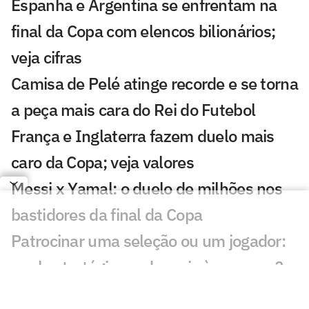
Espanha e Argentina se enfrentam na
final da Copa com elencos bilionários;
veja cifras
Camisa de Pelé atinge recorde e se torna
a peça mais cara do Rei do Futebol
França e Inglaterra fazem duelo mais
caro da Copa; veja valores
Messi x Yamal: o duelo de milhões nos
bastidores da final da Copa
Patrocinar uma seleção ou um jogador:
qual estratégia rende mais às marcas?
Disputa de terceiro lugar da Copa do