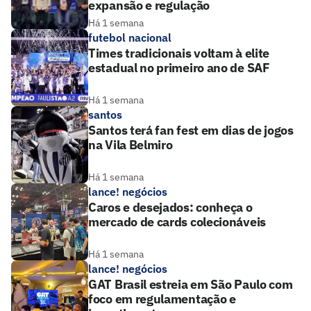
expansão e regulação
Há 1 semana
futebol nacional
Times tradicionais voltam à elite
estadual no primeiro ano de SAF
Há 1 semana
santos
Santos terá fan fest em dias de jogos
na Vila Belmiro
Há 1 semana
lance! negócios
Caros e desejados: conheça o
mercado de cards colecionáveis
Há 1 semana
lance! negócios
GAT Brasil estreia em São Paulo com
foco em regulamentação e