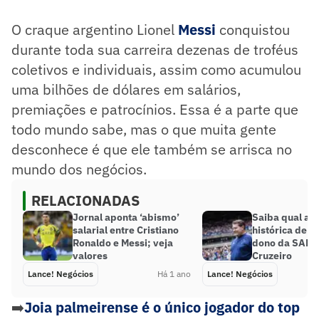
O craque argentino Lionel
Messi
conquistou
durante toda sua carreira dezenas de troféus
coletivos e individuais, assim como acumulou
uma
bilhões de dólares em salários,
premiações e patrocínios. Essa é a parte que
todo mundo sabe, mas o que muita gente
desconhece é que ele também se arrisca no
mundo dos negócios.
RELACIONADAS
Jornal aponta ‘abismo’
Saiba qual a l
salarial entre Cristiano
histórica de P
Ronaldo e Messi; veja
dono da SAF, 
valores
Cruzeiro
Lance! Negócios
Há 1 ano
Lance! Negócios
➡️
Joia palmeirense é o único jogador do top