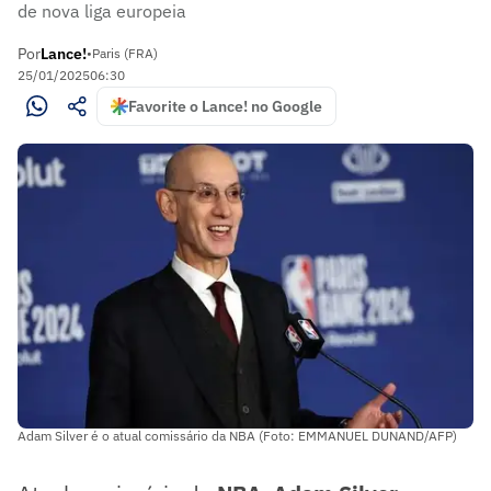
de nova liga europeia
Por
Lance!
•
Paris (FRA)
25/01/2025
06:30
Favorite o Lance! no Google
Adam Silver é o atual comissário da NBA (Foto: EMMANUEL DUNAND/AFP)