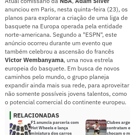
Atual comissário da
NBA
,
Adam Silver
anunciou em Paris, nesta quinta-feira (23), os
planos para explorar a criação de uma liga de
basquete na Europa operada pela entidade
norte-americana. Segundo a "ESPN", este
anúncio ocorreu durante um evento que
também celebrou a ascensão do francês
Victor Wembanyama
, uma nova estrela
europeia do basquete. Em busca de novos
caminhos pelo mundo, o grupo planeja
expandir ainda mais sua rede, para aproveitar
não somente possíveis jovens talentos, como
o potencial comercial do continente europeu.
RELACIONADAS
F1 anuncia parceria com
Clubes argent
Hot Wheels e lança
contratam est
miniatura dos carros
chocam o mer