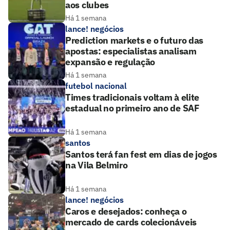
aos clubes
Há 1 semana
lance! negócios
Prediction markets e o futuro das
apostas: especialistas analisam
expansão e regulação
Há 1 semana
futebol nacional
Times tradicionais voltam à elite
estadual no primeiro ano de SAF
Há 1 semana
santos
Santos terá fan fest em dias de jogos
na Vila Belmiro
Há 1 semana
lance! negócios
Caros e desejados: conheça o
mercado de cards colecionáveis