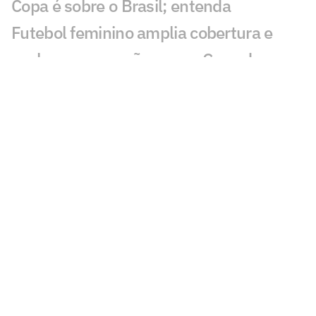
Copa é sobre o Brasil; entenda
Futebol feminino amplia cobertura e
acelera preparação para a Copa do
Mundo de 2027
Quem é o atacante do Egito que vale
três vezes mais que Messi?
Quem são os jogadores mais valiosos do
Atlético? Veja o ranking e os valores
Quem vale mais? Confira os cinco
jogadores mais caros do Vasco no
mercado
Espanha e Portugal protagonizam o