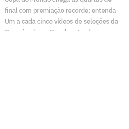
final com premiação recorde; entenda
Um a cada cinco vídeos de seleções da
Copa é sobre o Brasil; entenda
Futebol feminino amplia cobertura e
acelera preparação para a Copa do
Mundo de 2027
Quem é o atacante do Egito que vale
três vezes mais que Messi?
Quem são os jogadores mais valiosos do
Atlético? Veja o ranking e os valores
Quem vale mais? Confira os cinco