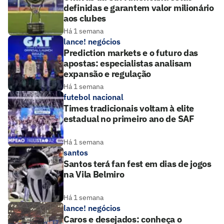
definidas e garantem valor milionário
aos clubes
Há 1 semana
lance! negócios
Prediction markets e o futuro das
apostas: especialistas analisam
expansão e regulação
Há 1 semana
futebol nacional
Times tradicionais voltam à elite
estadual no primeiro ano de SAF
Há 1 semana
santos
Santos terá fan fest em dias de jogos
na Vila Belmiro
Há 1 semana
lance! negócios
Caros e desejados: conheça o