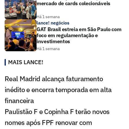
mercado de cards colecionáveis
Há 1 semana
lance! negócios
GAT Brasil estreia em São Paulo com
foco em regulamentação e
investimentos
Há 1 semana
MAIS LANCE!
Real Madrid alcança faturamento
inédito e encerra temporada em alta
financeira
Paulistão F e Copinha F terão novos
nomes após FPF renovar com