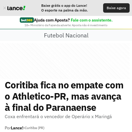
Baixe grátis o app do Lance!
Baixe agora
O esporte na palma da mão.
Ajuda com Aposta?
Fale com o assistente.
18+ Ministério da Fazenda adverte: Aposta não é investimento
Futebol Nacional
Coritiba fica no empate com
o Athletico-PR, mas avança
à final do Paranaense
Coxa enfrentará o vencedor de Operário x Maringá
Por
Lance!
•
Curitiba (PR)