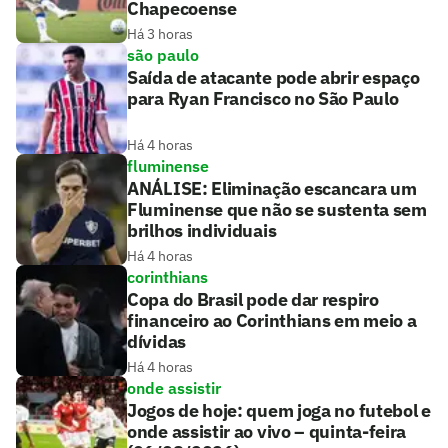
Chapecoense
Há 3 horas
são paulo
Saída de atacante pode abrir espaço
para Ryan Francisco no São Paulo
Há 4 horas
fluminense
ANÁLISE: Eliminação escancara um
Fluminense que não se sustenta sem
brilhos individuais
Há 4 horas
corinthians
Copa do Brasil pode dar respiro
financeiro ao Corinthians em meio a
dívidas
Há 4 horas
onde assistir
Jogos de hoje: quem joga no futebol e
onde assistir ao vivo – quinta-feira