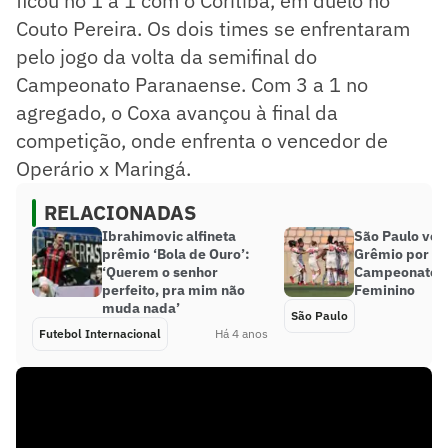
ficou no 1 a 1 com o Coritiba, em duelo no
Couto Pereira. Os dois times se enfrentaram
pelo jogo da volta da semifinal do
Campeonato Paranaense. Com 3 a 1 no
agregado, o Coxa avançou à final da
competição, onde enfrenta o vencedor de
Operário x Maringá.
RELACIONADAS
Ibrahimovic alfineta
São Paulo ven
prêmio ‘Bola de Ouro’:
Grêmio por 3 a
‘Querem o senhor
Campeonato Br
perfeito, pra mim não
Feminino
muda nada’
São Paulo
Futebol Internacional
Há 4 anos