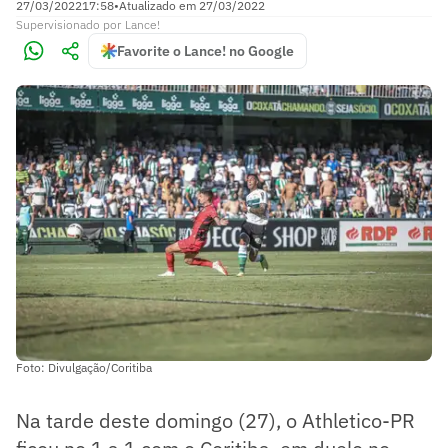
27/03/2022
17:58
•
Atualizado em
27/03/2022
Supervisionado
por
Lance!
Favorite o Lance! no Google
Foto: Divulgação/Coritiba
Na tarde deste domingo (27), o Athletico-PR