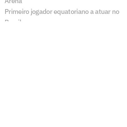
Arena
Primeiro jogador equatoriano a atuar no
Brasil
Éverson destaca evolução do Atlético e
manda recado à torcida
Domínguez admite dificuldade do
Atlético mas exalta: 'Acreditar até a
última jogada'
Gol sai após árbitro desistir de encerrar
Atlético-MG x Juventude; veja
Dê suas notas: avalie as atuações em
Juventude x Atlético-MG