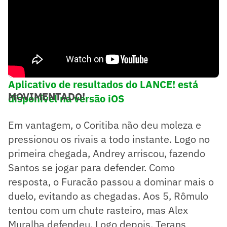
Aplicativo de resultados do LANCE! está
MOVIMENTADO!
disponível na versão iOS
Em vantagem, o Coritiba não deu moleza e
pressionou os rivais a todo instante. Logo no
primeira chegada, Andrey arriscou, fazendo
Santos se jogar para defender. Como
resposta, o Furacão passou a dominar mais o
duelo, evitando as chegadas. Aos 5, Rômulo
tentou com um chute rasteiro, mas Alex
Muralha defendeu. Logo depois, Terans