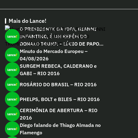
Mais do Lance!
O PRESIDENTE DA FIFA, GIANNI
INFANTINO, É UM REFÉM DO
DONALD TRUMP. – LÚCIO DE PAPO
#17
Minuto do Mercado Europeu –
04/08/2026
SURGEM REBECA, CALDERANO e
GABI – RIO 2016
ROSÁRIO DO BRASIL – RIO 2016
PHELPS, BOLT e BILES – RIO 2016
CERIMÔNIA DE ABERTURA – RIO
2016
Diego falando de Thiago Almada no
Flamengo