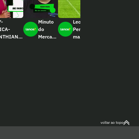
Y-
Minuto
Leo
Veja
ICA-
do
Pereira
como foi
NTHIANS-
Mercado
marca
a
4
Europeu
dois
segunda-
– Igor
golaços
feira no
Reis
durante
Ninho do
o treino
Urubu
voltar ao topo