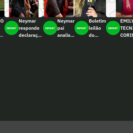
CO
Neymar
Neymar
Boletim
EMIL
responde
pai
leilão
TECN
–
declaração
analisa
do
CORI
ES
do pai
fala de
Neymar
EDIT
OS
sobre
Cuca
O
voltar à
‘Talvez
Seleção
tenha
sido
infeliz’
 –