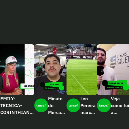
EMILY-
Minuto
Leo
Veja
TECNICA-
do
Pereira
como foi
CORINTHIANS-
Mercado
marca
a
EDIT4
Europeu
dois
segunda
– Igor
golaços
feira no