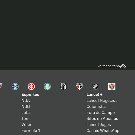
o
de lesão
PA
VOL
voltar ao topo
Esportes
Lance! +
NBA
Lance! Negócios
NBB
Colunistas
Lutas
Fora de Campo
Tênis
Sites de Apostas
Vôlei
Lance! Jogos
Fórmula 1
Canais WhatsApp