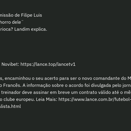
missão de Filipe Luis
chorro dele¨
arioca? Landim explica.
Novibet: https://lance.top/lancetv1
uís, encaminhou o seu acerto para ser o novo comandante do M
 Francês. A informação sobre o acordo foi divulgada pelo jor
o treinador deve assinar em breve um contrato válido até o mê
o clube europeu. Leia Mais: https://www.lance.com.br/futebol-i
lista.html