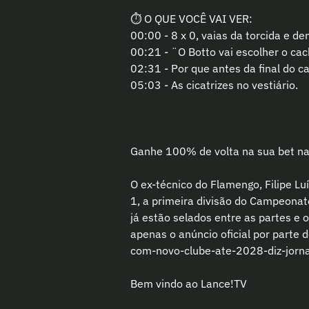
⏱️ O QUE VOCÊ VAI VER:
00:00 - 8 x 0, vaias da torcida e de
00:21 - ¨O Botto vai escolher o ca
02:31 - Por que antes da final do c
05:03 - As cicatrizes no vestiário.
Ganhe 100% de volta na sua bet na 
O ex-técnico do Flamengo, Filipe L
1, a primeira divisão do Campeonato
já estão selados entre as partes e 
apenas o anúncio oficial por parte d
com-novo-clube-ate-2028-diz-jorna
Bem vindo ao Lance!TV