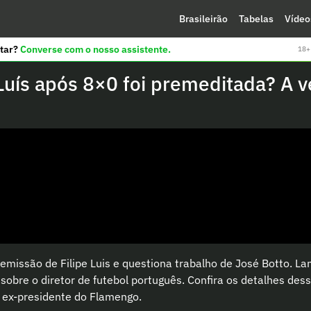
Brasileirão
Tabelas
Vídeo
tar?
Converse com o nosso assistente.
18+ 
Luís após 8×0 foi premeditada? A v
emissão de Filipe Luis e questiona trabalho de José Botto. La
 sobre o diretor de futebol português. Confira os detalhes des
 ex-presidente do Flamengo.