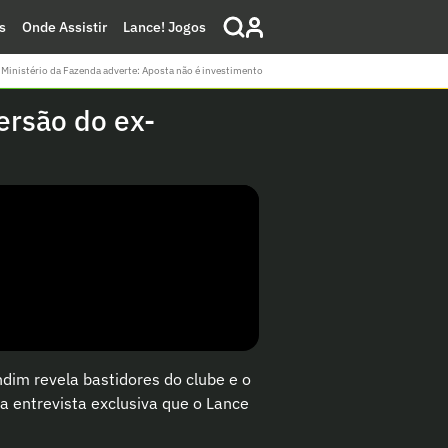
s
Onde Assistir
Lance! Jogos
Ministério da Fazenda adverte: Aposta não é investimento
ersão do ex-
ndim revela bastidores do clube e o
sa entrevista exclusiva que o Lance