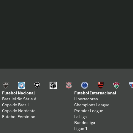
Reis
durante
Ninho d
o treino
Urubu
Futebol Nacional
Futebol Internacional
Brasileirão Série A
Libertadores
Copa do Brasil
Champions League
Copa do Nordeste
Premier League
Futebol Feminino
La Liga
Bundesliga
Ligue 1