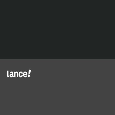
‘Talvez
tenha
sido
infeliz’