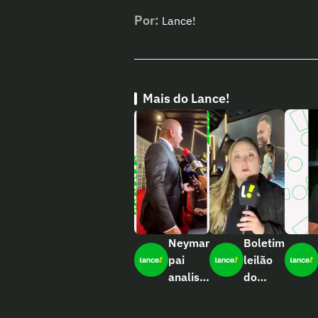
Por:
Lance!
Mais do Lance!
Neymar
Boletim
pai
leilão
analisa
do
fala de
Neymar
Cuca