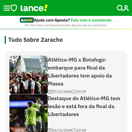
Ajuda com Aposta?
Fale com o assistente.
18+ Ministério da Fazenda adverte: Aposta não é investimento
Tudo Sobre Zaracho
Atlético-MG x Botafogo:
embarque para final da
Libertadores tem apoio da
Massa
27/11/2024
19:29
Destaque do Atlético-MG tem
lesão e está fora da final da
Libertadores
26/11/2024
10:08