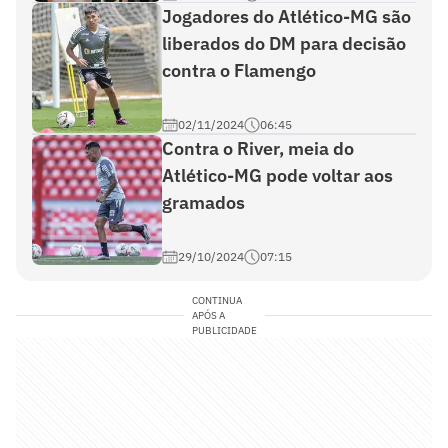
Jogadores do Atlético-MG são
liberados do DM para decisão
contra o Flamengo
02/11/2024
06:45
Contra o River, meia do
Atlético-MG pode voltar aos
gramados
29/10/2024
07:15
CONTINUA
APÓS A
PUBLICIDADE