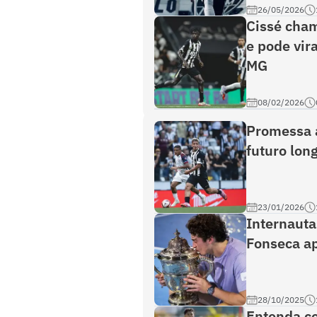
26/05/2026
Cissé cham
e pode vir
MG
08/02/2026
Promessa a
futuro lon
23/01/2026
Internaut
Fonseca apó
28/10/2025
Entenda co