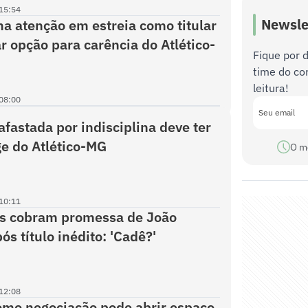
15:54
Newsle
a atenção em estreia como titular
ar opção para carência do Atlético-
Fique por 
time do co
leitura!
08:00
fastada por indisciplina deve ter
ge do Atlético-MG
O m
10:11
as cobram promessa de João
s título inédito: 'Cadê?'
12:08
mo negociação pode abrir espaço