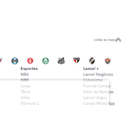
voltar ao topo
Esportes
Lance! +
NBA
Lance! Negócios
NBB
Colunistas
Lutas
Fora de Campo
Tênis
Sites de Apostas
Vôlei
Lance! Jogos
Fórmula 1
Canais WhatsApp
Onde assistir
Sócio Lance!
Mais esportes
Lance! Indica
Vídeos
Conteúdo Exclusivo