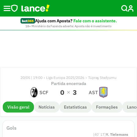
Ajuda com Aposta?
Fale com o assistente.
18+ Ministério da Fazenda adverte: Aposta não é investimento
20/05 | 19:00
Liga Europa 2025/2026
Tüpraş Stadyumu
•
•
Partida encerrada
0
3
SCF
AST
Visão geral
Notícias
Estatísticas
Formações
Lanc
Gols
(
40
'
1
T)
Y. Tielemans