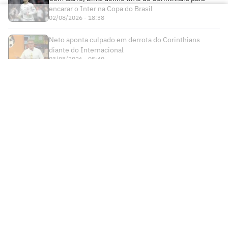
encarar o Inter na Copa do Brasil
02/08/2026 - 18:38
Neto aponta culpado em derrota do Corinthians
diante do Internacional
03/08/2026 - 05:40
Times
Futebol Nacional
Atlético Mineiro
Futebol Internacional
Brasileirão Série A
Bahia
Esportes
Libertadores
Copa do Brasil
Botafogo
Lance! +
NBA
Champions League
Copa do Nordeste
Ceará
Institucional
Lance! Negócios
NBB
Premier League
Futebol Feminino