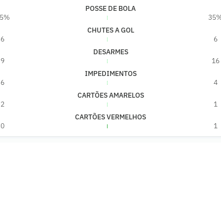
POSSE DE BOLA
65%
35
CHUTES A GOL
6
6
DESARMES
9
16
IMPEDIMENTOS
6
4
CARTÕES AMARELOS
2
1
CARTÕES VERMELHOS
0
1