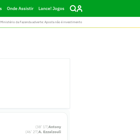
s
Onde Assistir
Lance! Jogos
Ministério da Fazenda adverte: Aposta não é investimento
(
38
'
1
T)
Antony
(
46
'
2
T)
A. Ezzalzouli