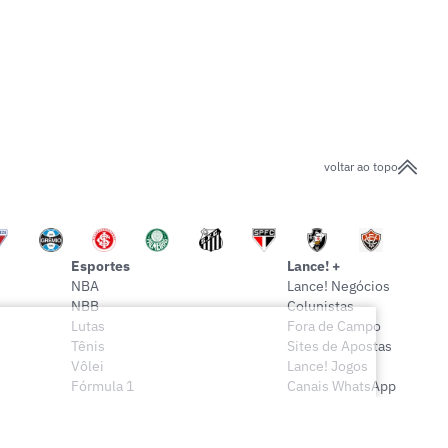
voltar ao topo
Esportes
Lance! +
NBA
Lance! Negócios
NBB
Colunistas
Lutas
Fora de Campo
Tênis
Sites de Apostas
Vôlei
Lance! Jogos
Fórmula 1
Canais WhatsApp
Onde assistir
Sócio Lance!
Mais esportes
Lance! Indica
Vídeos