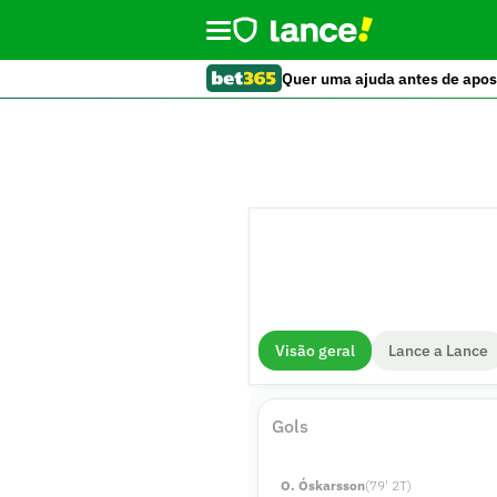
Quer uma ajuda antes de apos
Visão geral
Lance a Lance
Gols
O. Óskarsson
(
79
'
2
T)