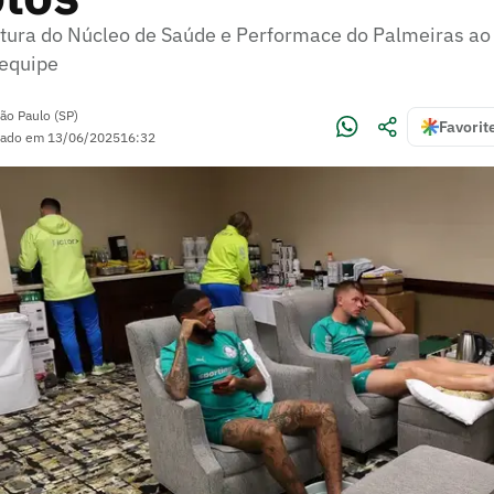
utura do Núcleo de Saúde e Performace do Palmeiras ao 
 equipe
ão Paulo (SP)
Favorit
zado em
13/06/2025
16:32