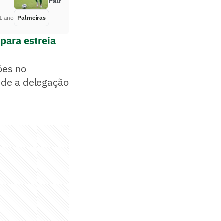
Palmeiras
1 ano
Palmeiras
Há 1 ano
para estreia
ões no
nde a delegação