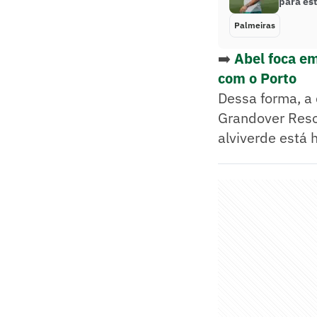
para est
Palmeiras
➡️
Abel foca em
com o Porto
Dessa forma, a 
Grandover Reso
alviverde está 