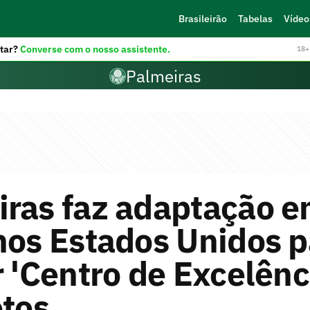
Brasileirão
Tabelas
Vídeo
tar?
Converse com o nosso assistente.
18+ 
Palmeiras
iras faz adaptação 
nos Estados Unidos p
r 'Centro de Excelênc
otos