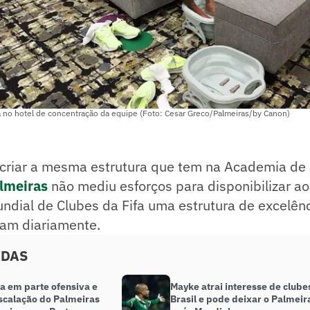
 no hotel de concentração da equipe (Foto: Cesar Greco/Palmeiras/by Canon)
criar a mesma estrutura que tem na Academia de 
lmeiras
não mediu esforços para disponibilizar ao
ndial de Clubes da Fifa uma estrutura de excelên
izam diariamente.
ADAS
a em parte ofensiva e
Mayke atrai interesse de clube
escalação do Palmeiras
Brasil e pode deixar o Palmeir