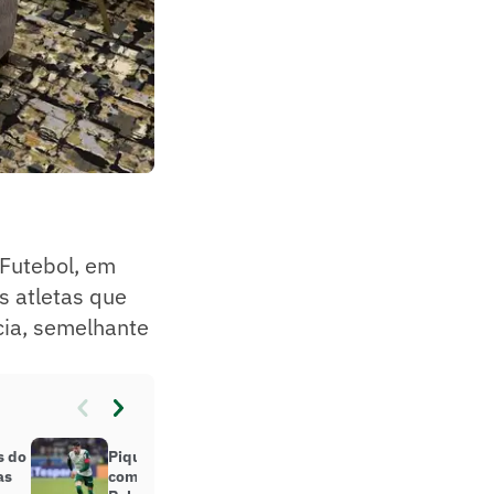
Futebol, em
s atletas que
cia, semelhante
s do
Piquerez exalta esforço de Leila
as
com logística dos convocados do