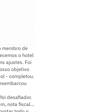
um membro de
ecemos o hotel
s ajustes. Foi
osso objetivo
bol - completou.
 desembarcou
oi desafiador.
m, nota fiscal…
portar todo o