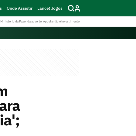
s
Onde Assistir
Lance! Jogos
Ministério da Fazenda adverte: Aposta não é investimento
em
ara
ia';