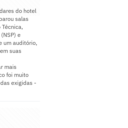
dares do hotel
parou salas
 Técnica,
 (NSP) e
 um auditório,
azem suas
ar mais
o foi muito
ndas exigidas -