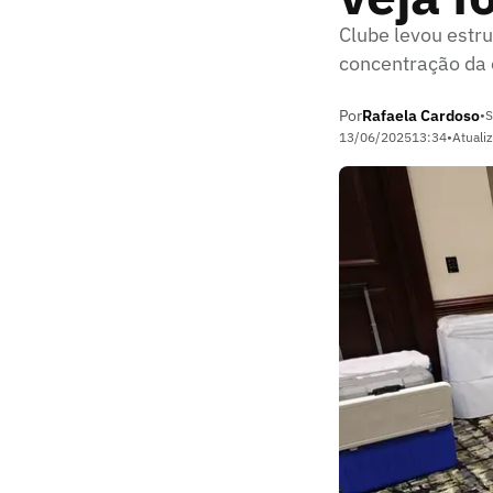
Clube levou estr
concentração da
Por
Rafaela Cardoso
•
S
13/06/2025
13:34
•
Atuali