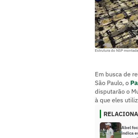
Estrutura do NSP montada
Em busca de re
São Paulo, o
Pa
disputarão o Mu
à que eles util
RELACION
Abel foc
indica 