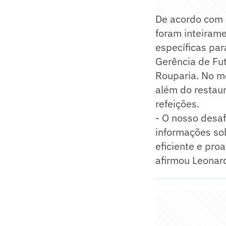
De acordo com 
foram inteirame
específicas pa
Gerência de Fut
Rouparia. No m
além do restau
refeições.
- O nosso desa
informações sob
eficiente e pro
afirmou Leonard