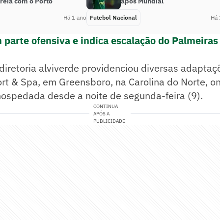
reia com o Porto
após Mundial
Há 1 ano
Futebol Nacional
Há 
 parte ofensiva e indica escalação do Palmeiras 
diretoria alviverde providenciou diversas adaptaç
rt & Spa, em Greensboro, na Carolina do Norte, o
hospedada desde a noite de segunda-feira (9).
CONTINUA
APÓS A
PUBLICIDADE