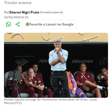
Tricolor avance
Por
Sharon Nigri Prais
•
Enviada especial
24/06/2025
10:51
Favorite o Lance! no Google
Renato Gaúcho em jogo do Fluminense contra Ulsan HD (Foto: Lucas
Merçon/FFC)