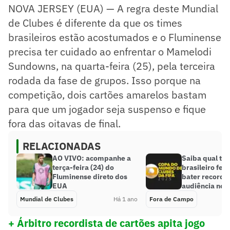
NOVA JERSEY (EUA) — A regra deste Mundial
de Clubes é diferente da que os times
brasileiros estão acostumados e o Fluminense
precisa ter cuidado ao enfrentar o Mamelodi
Sundowns, na quarta-feira (25), pela terceira
rodada da fase de grupos. Isso porque na
competição, dois cartões amarelos bastam
para que um jogador seja suspenso e fique
fora das oitavas de final.
RELACIONADAS
AO VIVO: acompanhe a
Saiba qual ti
terça-feira (24) do
brasileiro fez
Fluminense direto dos
bater recorde
EUA
audiência no 
Mundial de Clubes
Há 1 ano
Fora de Campo
+ Árbitro recordista de cartões apita jogo