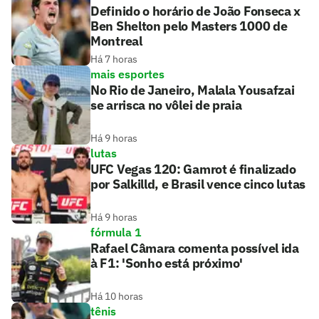
Definido o horário de João Fonseca x
Ben Shelton pelo Masters 1000 de
Montreal
Há 7 horas
mais esportes
No Rio de Janeiro, Malala Yousafzai
se arrisca no vôlei de praia
Há 9 horas
lutas
UFC Vegas 120: Gamrot é finalizado
por Salkilld, e Brasil vence cinco lutas
Há 9 horas
fórmula 1
Rafael Câmara comenta possível ida
à F1: 'Sonho está próximo'
Há 10 horas
tênis