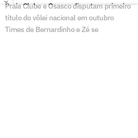
Praia Clube e Osasco disputam primeiro
título do vôlei nacional em outubro
Times de Bernardinho e Zé se
enfrentam na abertura da Superliga
LeBron James abriu mão de voltar aos
Cavaliers por causa de James Harden,
diz ex-técnico
Sucesso de Hamilton interfere em futuro
de jovem piloto da F1
João Fonseca tenta quebrar jejum de 22
anos do Brasil no Masters do Canadá
Após lesão no UFC, Conor McGregor