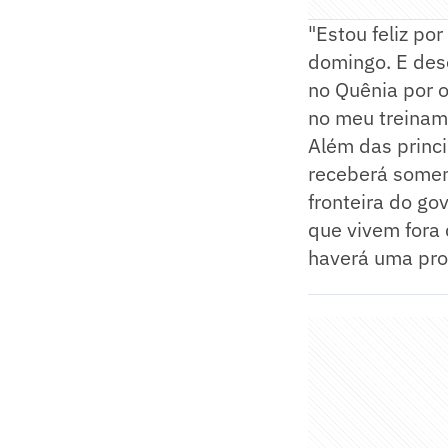
"Estou feliz po
domingo. E dese
no Quênia por 
no meu treiname
Além das princi
receberá soment
fronteira do go
que vivem fora 
haverá uma pro