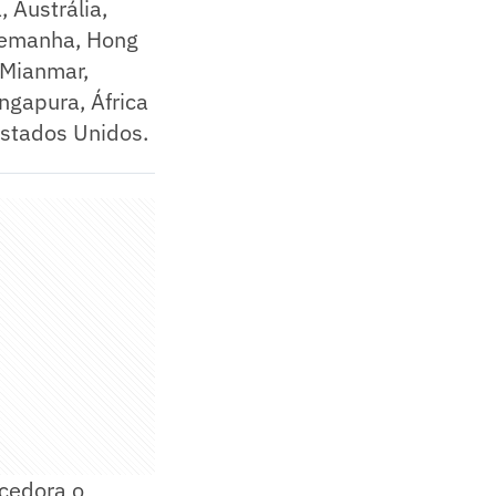
 Austrália,
 Alemanha, Hong
 Mianmar,
ngapura, África
Estados Unidos.
ncedora o