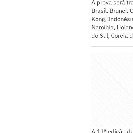
A prova será tr
Brasil, Brunei,
Kong, Indonésia
Namíbia, Holand
do Sul, Coreia 
A 11ª edição d