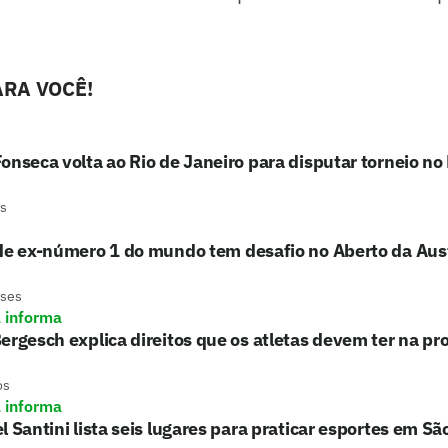
RA VOCÊ!
onseca volta ao Rio de Janeiro para disputar torneio n
s
de ex-número 1 do mundo tem desafio no Aberto da Aust
eses
a informa
ergesch explica direitos que os atletas devem ter na pr
os
a informa
l Santini lista seis lugares para praticar esportes em Sã