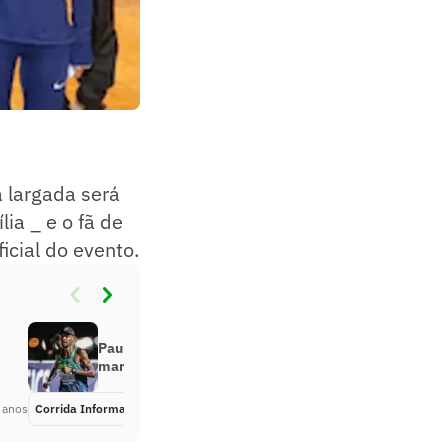
 largada será
ia _ e o fã de
icial do evento.
Paulo Roberto garante vaga na
maratona do Mundial de Atletismo
 anos
Corrida Informa
Há 4 anos