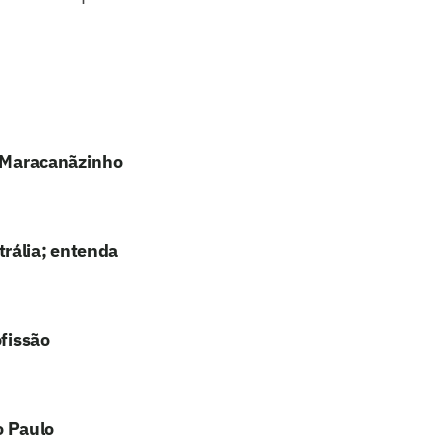
o Maracanãzinho
rália; entenda
ofissão
o Paulo