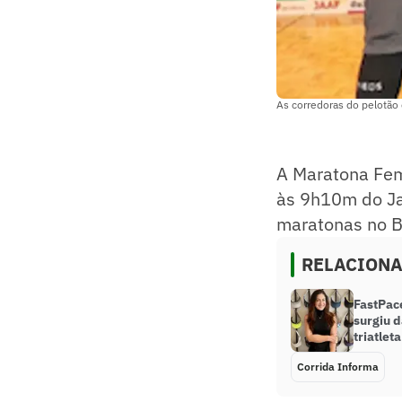
As corredoras do pelotão 
A Maratona Fem
às 9h10m do Ja
maratonas no Br
RELACION
FastPac
surgiu 
triatleta
Corrida Informa