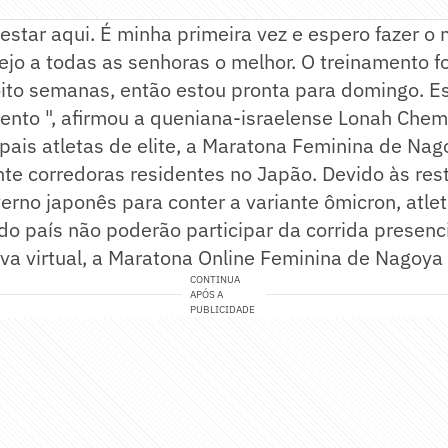
r estar aqui. É minha primeira vez e espero fazer 
jo a todas as senhoras o melhor. O treinamento fo
oito semanas, então estou pronta para domingo. E
nto ", afirmou a queniana-israelense Lonah Chemt
pais atletas de elite, a Maratona Feminina de Na
e corredoras residentes no Japão. Devido às rest
verno japonês para conter a variante ômicron, atl
do país não poderão participar da corrida presen
va virtual, a Maratona Online Feminina de Nagoya
CONTINUA
APÓS A
PUBLICIDADE