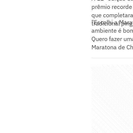
prêmio recorde
que completaram
"Escolhi a Mar
tradicional pin
ambiente é bom
Quero fazer um
Maratona de Ch