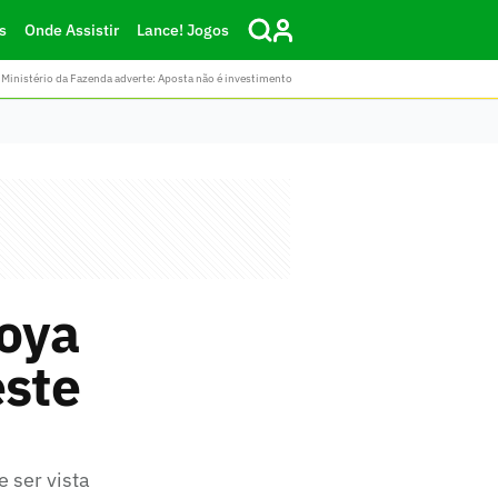
s
Onde Assistir
Lance! Jogos
Ministério da Fazenda adverte: Aposta não é investimento
oya
este
 ser vista