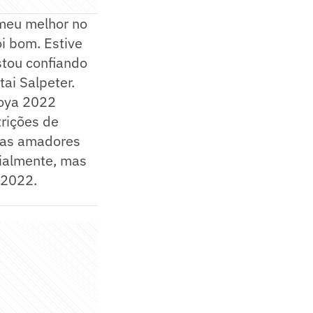
o meu melhor no
i bom. Estive
stou confiando
ai Salpeter.
goya 2022
rições de
etas amadores
cialmente, mas
 2022.