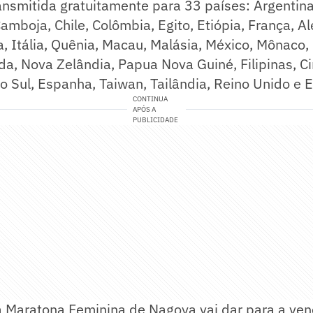
ansmitida gratuitamente para 33 países: Argentina,
 Camboja, Chile, Colômbia, Egito, Etiópia, França,
, Itália, Quênia, Macau, Malásia, México, Mônaco,
a, Nova Zelândia, Papua Nova Guiné, Filipinas, Ci
do Sul, Espanha, Taiwan, Tailândia, Reino Unido e 
CONTINUA
APÓS A
PUBLICIDADE
a Maratona Feminina de Nagoya vai dar para a ve