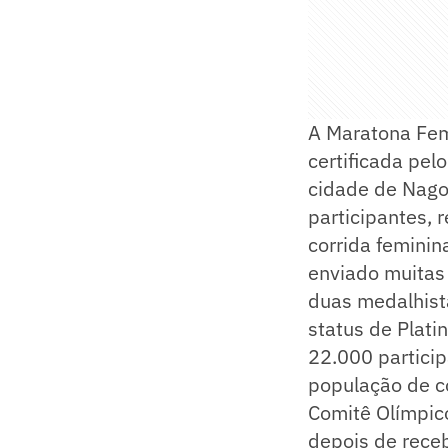
A Maratona Fem
certificada pe
cidade de Nago
participantes, 
corrida feminin
enviado muitas 
duas medalhist
status de Plati
22.000 partici
população de c
Comitê Olímpic
depois de rece