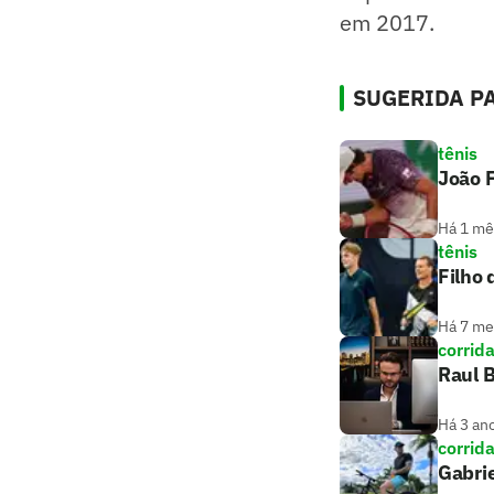
em 2017.
SUGERIDA PA
tênis
João F
Há 1 mê
tênis
Filho 
Há 7 m
corrid
Raul B
Há 3 an
corrid
Gabrie