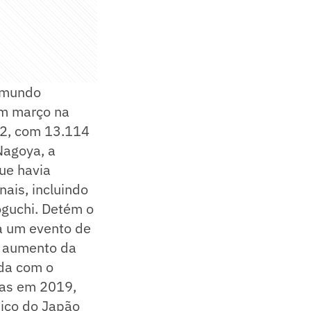
o mundo
em março na
12, com 13.114
Nagoya, a
que havia
ais, incluindo
oguchi. Detém o
ra um evento de
o aumento da
ada com o
vas em 2019,
pico do Japão