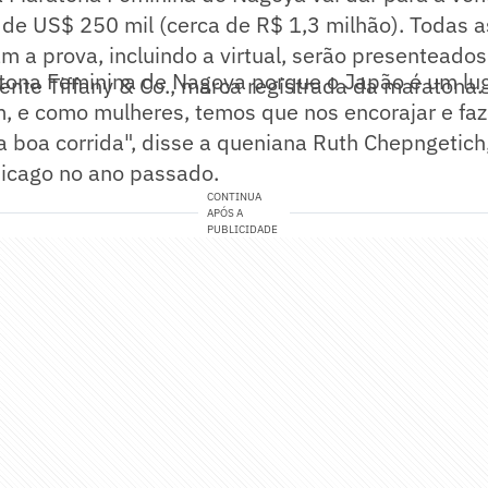
 de US$ 250 mil (cerca de R$ 1,3 milhão). Todas 
 a prova, incluindo a virtual, serão presenteado
atona Feminina de Nagoya porque o Japão é um lug
gente Tiffany & Co., marca registrada da maratona.
, e como mulheres, temos que nos encorajar e faz
a boa corrida", disse a queniana Ruth Chepngetic
icago no ano passado.
CONTINUA
APÓS A
PUBLICIDADE