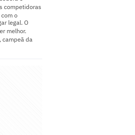
as competidoras
s com o
ar legal. O
er melhor.
h, campeã da