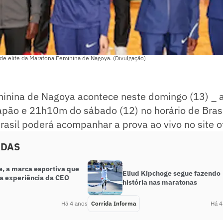
de elite da Maratona Feminina de Nagoya. (Divulgação)
inina de Nagoya acontece neste domingo (13) _ a
pão e 21h10m do sábado (12) no horário de Brasíl
asil poderá acompanhar a prova ao vivo no site of
ADAS
e, a marca esportiva que
Eliud Kipchoge segue fazendo
da experiência da CEO
história nas maratonas
Há 4 anos
Corrida Informa
Há 4