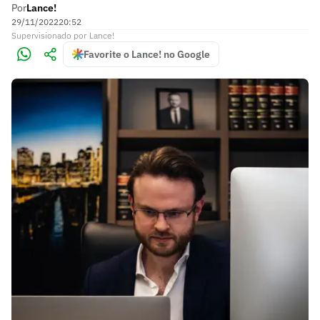
Por
Lance!
29/11/2022
20:52
Supervisionado
por
Lance!
Favorite o Lance! no Google