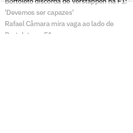
Bortoleto discorda de Verstappen na F1:
'Devemos ser capazes'
Rafael Câmara mira vaga ao lado de
Bortoleto na F1
Laura Pigossi fica a um passo da
liderança do tênis brasileiro
Evandro evita pensar em última
Olimpíada: 'Não vou pro tudo ou nada'
Calouro da NBA desafia Luka Doncic:
'Quero ver se é lento mesmo'
Alex Poatan não volta ao UFC em
disputa por cinturão