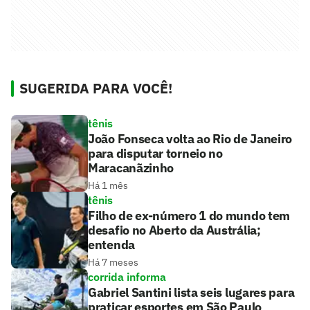
SUGERIDA PARA VOCÊ!
tênis
João Fonseca volta ao Rio de Janeiro
para disputar torneio no
Maracanãzinho
Há 1 mês
tênis
Filho de ex-número 1 do mundo tem
desafio no Aberto da Austrália;
entenda
Há 7 meses
corrida informa
Gabriel Santini lista seis lugares para
praticar esportes em São Paulo