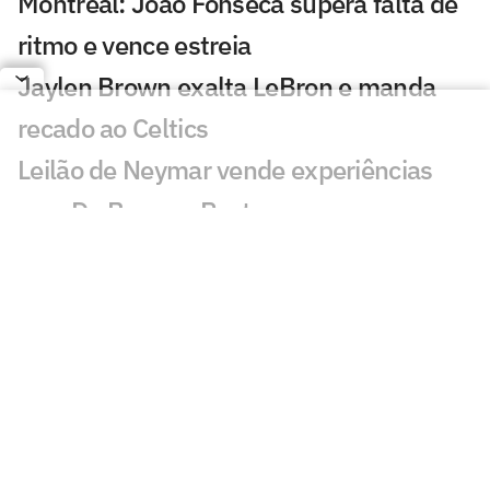
Montreal: João Fonseca supera falta de
ritmo e vence estreia
Jaylen Brown exalta LeBron e manda
recado ao Celtics
Leilão de Neymar vende experiências
com Do Bronx e Poatan
Equipe de Bortoleto abre mão de
evoluções no motor para mirar 2028
Charles do Bronx lamenta morte de
Puro Osso: 'Como vou entrar no
tatame?'
Veja os lances de João Fonseca x