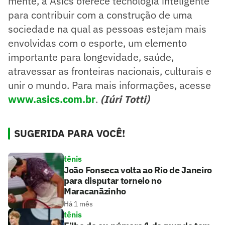
mente, a Asics oferece tecnologia inteligente
para contribuir com a construção de uma
sociedade na qual as pessoas estejam mais
envolvidas com o esporte, um elemento
importante para longevidade, saúde,
atravessar as fronteiras nacionais, culturais e
unir o mundo. Para mais informações, acesse
www.asics.com.br
.
(Iúri Totti)
SUGERIDA PARA VOCÊ!
tênis
João Fonseca volta ao Rio de Janeiro
para disputar torneio no
Maracanãzinho
Há 1 mês
tênis