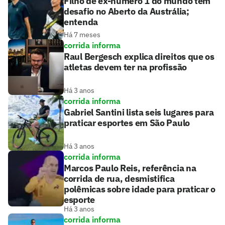
Filho de ex-número 1 do mundo tem
desafio no Aberto da Austrália;
entenda
Há 7 meses
corrida informa
Raul Bergesch explica direitos que os
atletas devem ter na profissão
Há 3 anos
corrida informa
Gabriel Santini lista seis lugares para
praticar esportes em São Paulo
Há 3 anos
corrida informa
Marcos Paulo Reis, referência na
corrida de rua, desmistifica
polêmicas sobre idade para praticar o
esporte
Há 3 anos
corrida informa