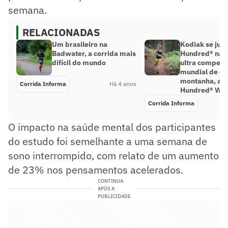
semana.
RELACIONADAS
Um brasileiro na
Kodiak se junt
Badwater, a corrida mais
Hundred® na 
difícil do mundo
ultra competiç
mundial de co
montanha, a 
Corrida Informa
Há 4 anos
Hundred® Wor
Corrida Informa
O impacto na saúde mental dos participantes
do estudo foi semelhante a uma semana de
sono interrompido, com relato de um aumento
de 23% nos pensamentos acelerados.
CONTINUA
APÓS A
PUBLICIDADE