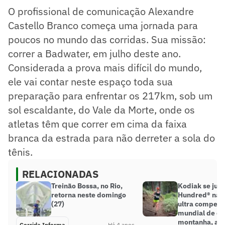
O profissional de comunicação Alexandre
Castello Branco começa uma jornada para
poucos no mundo das corridas. Sua missão:
correr a Badwater, em julho deste ano.
Considerada a prova mais difícil do mundo,
ele vai contar neste espaço toda sua
preparação para enfrentar os 217km, sob um
sol escaldante, do Vale da Morte, onde os
atletas têm que correr em cima da faixa
branca da estrada para não derreter a sola do
tênis.
RELACIONADAS
Treinão Bossa, no Rio,
Kodiak se junt
retorna neste domingo
Hundred® na 
(27)
ultra competiç
mundial de co
montanha, a 
Corrida Informa
Há 4 anos