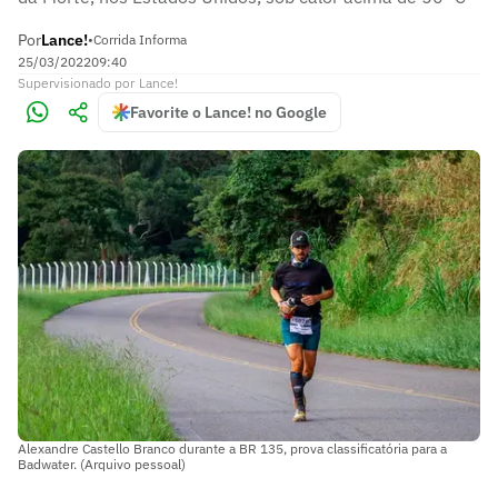
Por
Lance!
•
Corrida Informa
25/03/2022
09:40
Supervisionado
por
Lance!
Favorite o Lance! no Google
Alexandre Castello Branco durante a BR 135, prova classificatória para a
Badwater. (Arquivo pessoal)