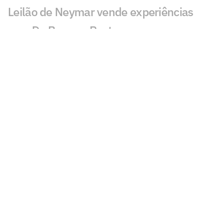
Leilão de Neymar vende experiências
com Do Bronx e Poatan
Equipe de Bortoleto abre mão de
evoluções no motor para mirar 2028
Charles do Bronx lamenta morte de
Puro Osso: 'Como vou entrar no
tatame?'
Veja os lances de João Fonseca x
Tsitsipas em Montreal
Sabalenka revela foco após pausa:
'Estava pronta para lutar'
GP de São Paulo de F1 abre venda final