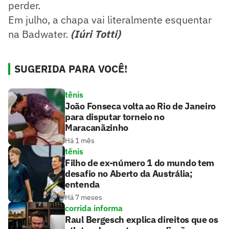
perder.
Em julho, a chapa vai literalmente esquentar
na Badwater.
(Iúri Totti)
SUGERIDA PARA VOCÊ!
tênis
João Fonseca volta ao Rio de Janeiro
para disputar torneio no
Maracanãzinho
Há 1 mês
tênis
Filho de ex-número 1 do mundo tem
desafio no Aberto da Austrália;
entenda
Há 7 meses
corrida informa
Raul Bergesch explica direitos que os