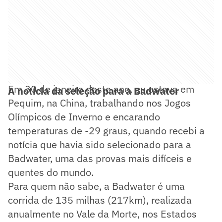
Em 30 de janeiro deste ano, eu estava em
A notícia da seleção para a Badwater
Pequim, na China, trabalhando nos Jogos
Olímpicos de Inverno e encarando
temperaturas de -29 graus, quando recebi a
notícia que havia sido selecionado para a
Badwater, uma das provas mais difíceis e
quentes do mundo.
Para quem não sabe, a Badwater é uma
corrida de 135 milhas (217km), realizada
anualmente no Vale da Morte, nos Estados