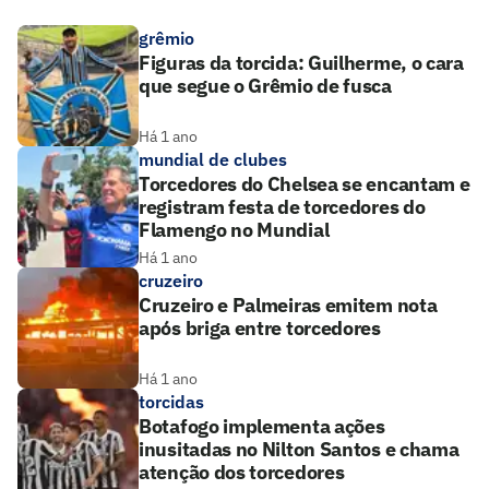
grêmio
Figuras da torcida: Guilherme, o cara
que segue o Grêmio de fusca
Há 1 ano
mundial de clubes
Torcedores do Chelsea se encantam e
registram festa de torcedores do
Flamengo no Mundial
Há 1 ano
cruzeiro
Cruzeiro e Palmeiras emitem nota
após briga entre torcedores
Há 1 ano
torcidas
Botafogo implementa ações
inusitadas no Nilton Santos e chama
atenção dos torcedores