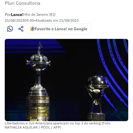
Pluri Consultoria
Por
Lance!
•
Rio de Janeiro (RJ)
21/08/2023
09:00
•
Atualizado em
21/08/2023
Favorite o Lance! no Google
Libertadores e Sul-Americana aparecem no top 3 do ranking (Foto:
NATHALIA AGUILAR / POOL / AFP)