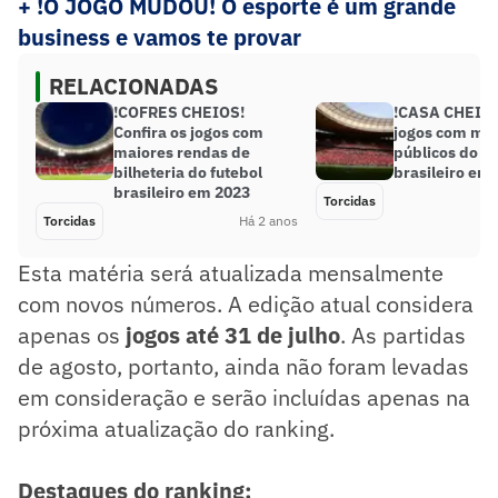
+ !O JOGO MUDOU! O esporte é um grande
business e vamos te provar
RELACIONADAS
!COFRES CHEIOS!
!CASA CHEIA! 
Confira os jogos com
jogos com ma
maiores rendas de
públicos do fu
bilheteria do futebol
brasileiro em
brasileiro em 2023
Torcidas
Torcidas
Há 2 anos
Esta matéria será atualizada mensalmente
com novos números. A edição atual considera
apenas os
jogos até 31 de julho
. As partidas
de agosto, portanto, ainda não foram levadas
em consideração e serão incluídas apenas na
próxima atualização do ranking.
Destaques do ranking: