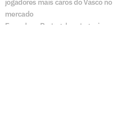
jogadores mais caros do Vasco no
mercado
Espanha e Portugal protagonizam o
duelo mais valioso até as oitavas da
Copa; entenda
Brasil garante premiação milionária
mesmo após eliminação na Copa do
Mundo
Por que a CazéTV tem delay na
transmissão da Copa e como é possível
reduzir o atraso
Dupla de craques da Inglaterra vale o