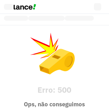
Erro:
500
Ops, não conseguimos