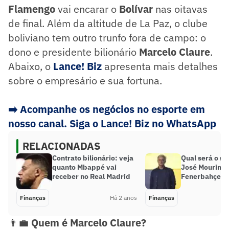
Flamengo
vai encarar o
Bolívar
nas oitavas
de final. Além da altitude de La Paz, o clube
boliviano tem outro trunfo fora de campo: o
dono e presidente bilionário
Marcelo Claure
.
Abaixo, o
Lance! Biz
apresenta mais detalhes
sobre o empresário e sua fortuna.
➡️
Acompanhe os negócios no esporte em
nosso canal. Siga o Lance! Biz no WhatsApp
RELACIONADAS
Contrato bilionário: veja
Qual será o sa
quanto Mbappé vai
José Mourinho
receber no Real Madrid
Fenerbahçe?
Finanças
Há 2 anos
Finanças
👨‍💼
Quem é Marcelo Claure?