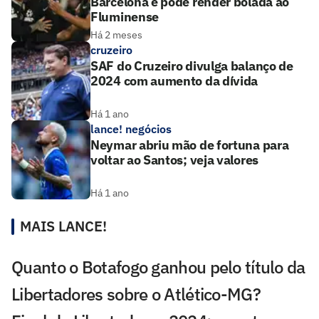
Barcelona e pode render bolada ao
Fluminense
Há 2 meses
cruzeiro
SAF do Cruzeiro divulga balanço de
2024 com aumento da dívida
Há 1 ano
lance! negócios
Neymar abriu mão de fortuna para
voltar ao Santos; veja valores
Há 1 ano
MAIS LANCE!
Quanto o Botafogo ganhou pelo título da
Libertadores sobre o Atlético-MG?