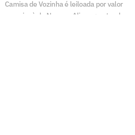
Camisa de Vozinha é leiloada por valor
superior à de Neuer e Alisson; entenda
Fifa vai vender pedaços do gramado da
final da Copa; veja preço e como
comprar
Seleções disputam premiação milionária
recorde nas semifinais da Copa; veja
valores
Ataques das semifinalistas da Copa
superam demais posições; veja valores
Santos vai faturar quantia milionária
com venda de Marcos Leonardo ao Ajax