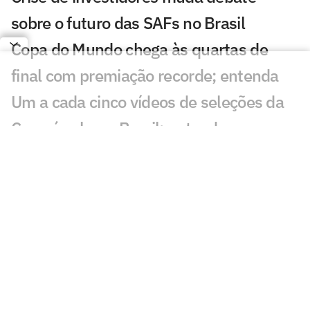
sobre o futuro das SAFs no Brasil
Copa do Mundo chega às quartas de
final com premiação recorde; entenda
Um a cada cinco vídeos de seleções da
Copa é sobre o Brasil; entenda
Futebol feminino amplia cobertura e
acelera preparação para a Copa do
Mundo de 2027
Quem é o atacante do Egito que vale
três vezes mais que Messi?
Quem são os jogadores mais valiosos do