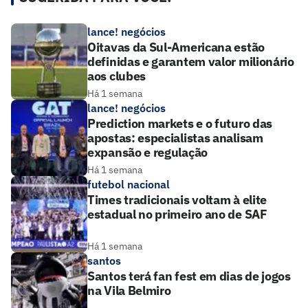
lance! negócios
Oitavas da Sul-Americana estão
definidas e garantem valor milionário
aos clubes
Há 1 semana
lance! negócios
Prediction markets e o futuro das
apostas: especialistas analisam
expansão e regulação
Há 1 semana
futebol nacional
Times tradicionais voltam à elite
estadual no primeiro ano de SAF
Há 1 semana
santos
Santos terá fan fest em dias de jogos
na Vila Belmiro