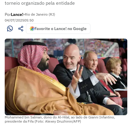
torneio organizado pela entidade
Por
Lance!
•
Rio de Janeiro (RJ)
04/07/2025
05:50
Favorite o Lance! no Google
Mohammed bin Salman, dono do Al-Hilal, ao lado de Gianni Infantino,
presidente da Fifa (Foto: Alexey Druzhinin/AFP)