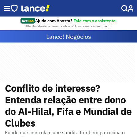
Ajuda com Aposta?
Fale com o assistente.
18+ Ministério da Fazenda adverte: Aposta não é investimento
Lance! Negócios
Conflito de interesse?
Entenda relação entre dono
do Al-Hilal, Fifa e Mundial de
Clubes
Fundo que controla clube saudita também patrocina o