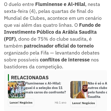
O duelo entre
Fluminense e Al-Hilal
, nesta
sexta-feira (4), pelas quartas de final do
Mundial de Clubes, acontece em um cenário
que vai além das quatro linhas. O
Fundo de
Investimento Público da Arábia Saudita
(PIF)
, dono de 75% do clube saudita, é
também
patrocinador oficial do torneio
organizado pela Fifa — levantando debates
sobre possíveis
conflitos de interesse
nos
bastidores da competição.
RELACIONADAS
Fluminense x Al-Hilal:
Não é só o Al-H
qual é a seleção dos 11
outros clubes 
mais caros do confronto?
pelo fundo da
Saudita
Lance! Negócios
Há 1 ano
Lance! Negócios