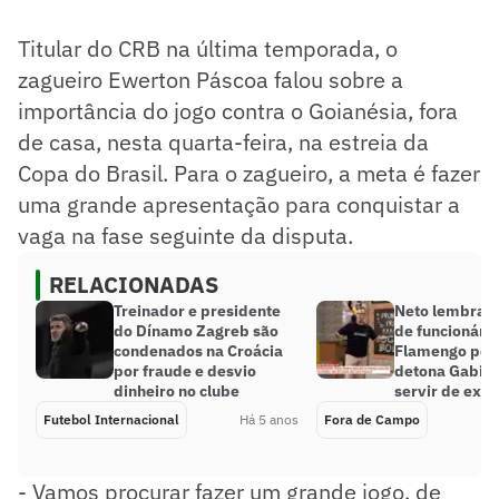
Titular do CRB na última temporada, o
zagueiro Ewerton Páscoa falou sobre a
importância do jogo contra o Goianésia, fora
de casa, nesta quarta-feira, na estreia da
Copa do Brasil. Para o zagueiro, a meta é fazer
uma grande apresentação para conquistar a
vaga na fase seguinte da disputa.
RELACIONADAS
Treinador e presidente
Neto lembra 
do Dínamo Zagreb são
de funcionário
condenados na Croácia
Flamengo por 
por fraude e desvio
detona Gabigo
dinheiro no clube
servir de exe
Futebol Internacional
Há 5 anos
Fora de Campo
- Vamos procurar fazer um grande jogo, de