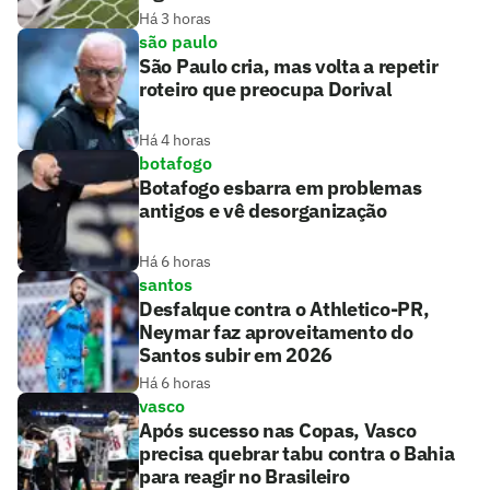
Há 3 horas
são paulo
São Paulo cria, mas volta a repetir
roteiro que preocupa Dorival
Há 4 horas
botafogo
Botafogo esbarra em problemas
antigos e vê desorganização
Há 6 horas
santos
Desfalque contra o Athletico-PR,
Neymar faz aproveitamento do
Santos subir em 2026
Há 6 horas
vasco
Após sucesso nas Copas, Vasco
precisa quebrar tabu contra o Bahia
para reagir no Brasileiro