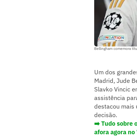
Bellingham comemora títu
Um dos grandes
Madrid, Jude Be
Slavko Vincic 
assistência par
destacou mais u
decisão.
➡️ Tudo sobre 
afora agora no