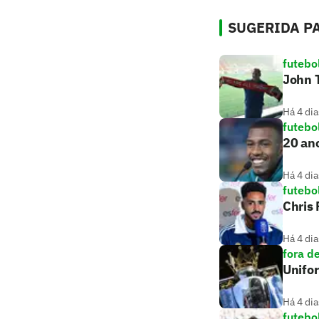
SUGERIDA PA
futebo
John T
Há 4 dia
futebo
20 ano
Há 4 dia
futebo
Chris
Há 4 dia
fora d
Unifo
Há 4 dia
futebo