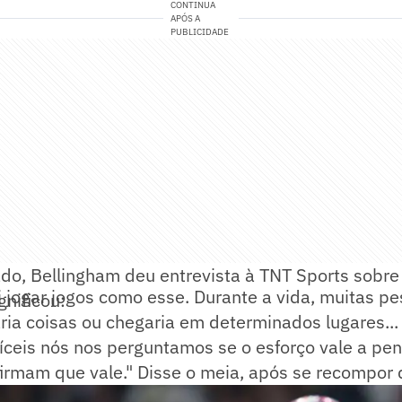
CONTINUA
APÓS A
PUBLICIDADE
o, Bellingham deu entrevista à TNT Sports sobre 
 jogar jogos como esse. Durante a vida, muitas p
nificou:
ria coisas ou chegaria em determinados lugares..
fíceis nós nos perguntamos se o esforço vale a pen
irmam que vale." Disse o meia, após se recompor 