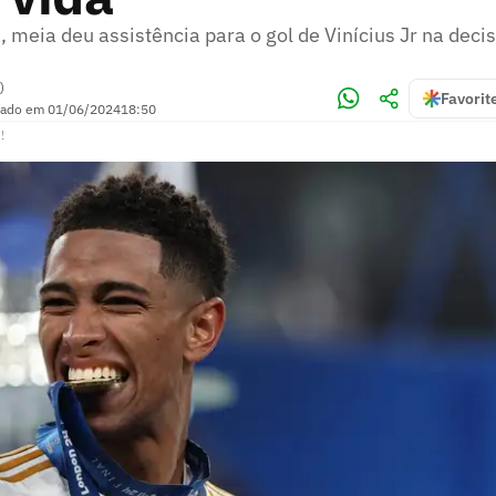
meia deu assistência para o gol de Vinícius Jr na deci
)
Favorit
zado em
01/06/2024
18:50
!