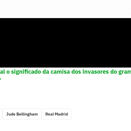
ual o significado da camisa dos invasores do gra
?
Jude Bellingham
Real Madrid