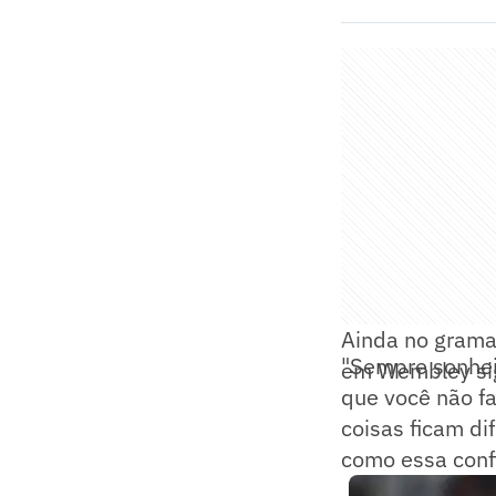
Ainda no gramad
"Sempre sonhei
em Wembley sig
que você não fa
coisas ficam di
como essa conf