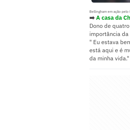
Bellingham em ação pelo 
➡️
A casa da Ch
Dono de quatro 
importância da f
" Eu estava be
está aqui e é m
da minha vida."