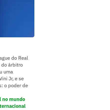
ague do Real
 do árbitro
eu uma
ni Jr, e se
s: o poder de
ol no mundo
ternacional