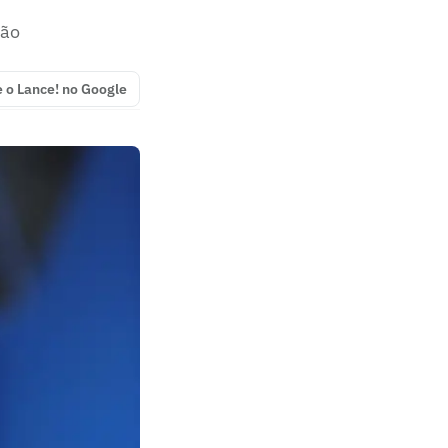
são
e o Lance! no Google