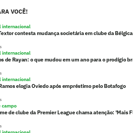
RA VOCÊ!
l internacional
extor contesta mudança societária em clube da Bélgica
s
l internacional
s de Rayan: o que mudou em um ano para o prodígio bra
s
l internacional
 Ramos elogia Oviedo após empréstimo pelo Botafogo
s
e campo
rme de clube da Premier League chama atenção: 'Mais 
s
l internacional