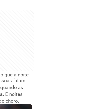
o que a noite
essoas falam
. quando as
a. E noites
do choro.