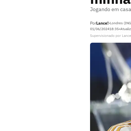
Jogando em casa, 
Por
Lance!
•
Londres (ING
01/06/2024
18:35
•
Atuali
Supervisionado
por
Lance