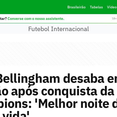
Brasileirão
Tabelas
Vídeo
tar?
Converse com o nosso assistente.
18+ 
Futebol Internacional
Bellingham desaba 
o após conquista da
ons: 'Melhor noite 
vida'