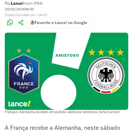
Por
Lance!
•
Lyon (FRA)
23/03/2024
08:00
Supervisionado
por
Lance!
Favorite o Lance! no Google
França e Alemanha duelam em partida válida por amistoso (Arte/Lance!)
A França recebe a Alemanha, neste sábado