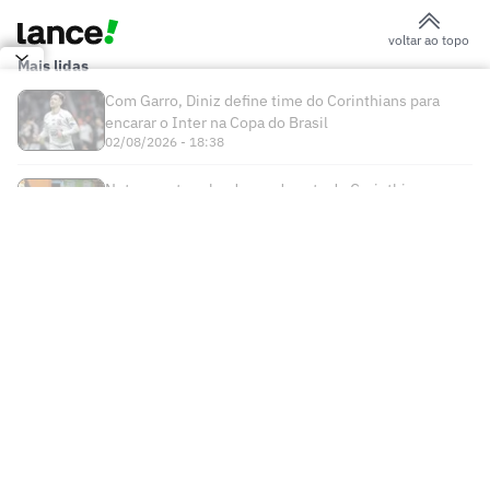
Sem resposta de Almada, Flamengo
avança por Luiz Henrique e prepara
proposta milionária
Jogador morre após ser atingido por raio
durante partida de futebol na Tailândia
Europeus reagem a Estevão em Chelsea
x Juventus: 'Precisa'
Milan e Inter de Milão se enfrentam em
amistoso com homenagem a Franco
Baresi
Chelsea volta a perder na pré-
temporada, e brasileiros passam em