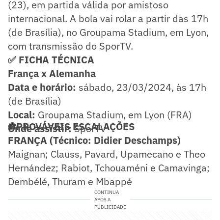
(23), em partida válida por amistoso
internacional. A bola vai rolar a partir das 17h
(de Brasília), no Groupama Stadium, em Lyon,
com transmissão do SporTV.
✅ FICHA TÉCNICA
França x Alemanha
Data e horário:
sábado, 23/03/2024, às 17h
(de Brasília)
Local:
Groupama Stadium, em Lyon (FRA)
⚽PROVÁVEIS ESCALAÇÕES
Onde assistir:
SporTV
FRANÇA (Técnico: Didier Deschamps)
Maignan; Clauss, Pavard, Upamecano e Theo
Hernández; Rabiot, Tchouaméni e Camavinga;
Dembélé, Thuram e Mbappé
CONTINUA
APÓS A
PUBLICIDADE